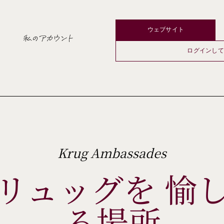
ウェブサイト
私のアカウント
ログインして
Krug Ambassades
リュッグを 愉
る場所