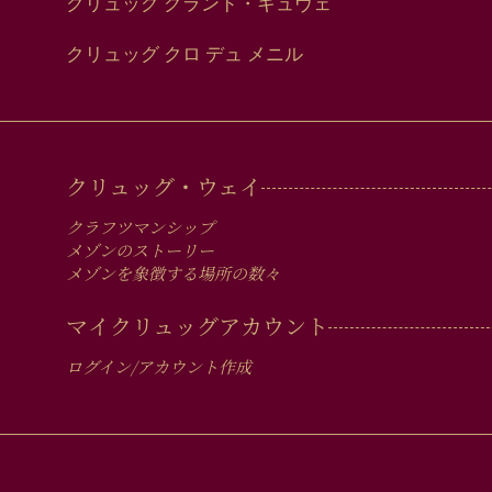
クリュッグ グランド・キュヴェ
クリュッグ クロ デュ メニル
MAIN
クリュッグ・ウェイ
MEN
クラフツマンシップ
IN
メゾンのストーリー
メゾンを象徴する場所の数々
FOOTER
マイクリュッグアカウント
ログイン/アカウント作成