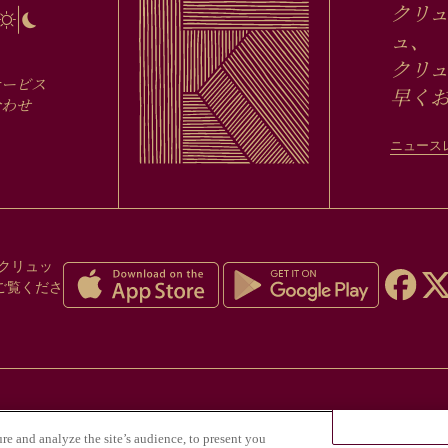
クリ
ュ、
クリュ
サービス
早く
合わせ
ニュース
クリュッ
ご覧くださ
の乱用は健康にとって危険であり、適度な飲酒が
ure and analyze the site’s audience, to present you