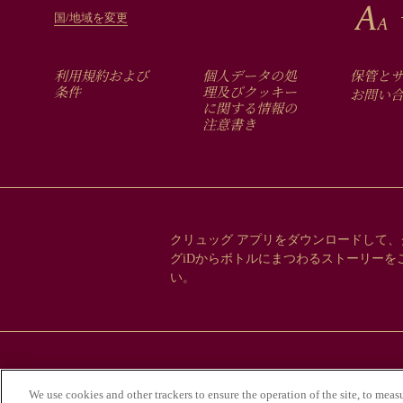
国/地域を変更
FOOTER
利用規約および
個人データの処
保管と
MENU
条件
理及びクッキー
お問い
に関する情報の
注意書き
クリュッグ アプリをダウンロードして、
グiDからボトルにまつわるストーリーを
い。
アルコール
We use cookies and other trackers to ensure the operation of the site, to meas