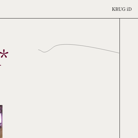
KRUG
iD
*