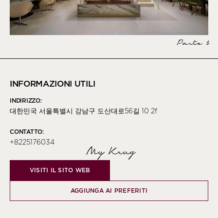
Parte 1
INFORMAZIONI UTILI
INDIRIZZO:
대한민국 서울특별시 강남구 도산대로56길 10 2f
CONTATTO:
+8225176034
My Krug
VISITI IL SITO WEB
AGGIUNGA AI PREFERITI