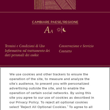
CAMBIARE PAESE/REGIONE
FOOTER
Termini e Condizioni di Uso
Conservazione e Servizio
Informativa sul trattamento dei
Contatto
MENU
dati personali dei cookie
We use cookies and other trackers to ensure the
Scarichi l'app Krug e scopra la storia che si nasconde dietro
operation of the site, to measure and analyze the
la sua bottiglia tramite il Krug iD.
site’s audience, to present you with personalized
advertising outside the site, and to enable the
operation of certain social networks. By using this
site you agree to our use of cookies as described in
our Privacy Policy. To reject all optional cookies
select “Reject All Optional Cookies.” To agree to all