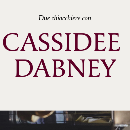
Due chiacchiere con
CASSIDEE 
DABNEY