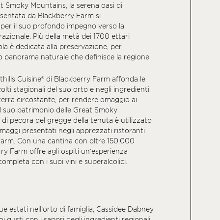
at Smoky Mountains, la serena oasi di
entata da Blackberry Farm si
per il suo profondo impegno verso la
razionale. Più della metà dei 1700 ettari
ola è dedicata alla preservazione, per
co panorama naturale che definisce la regione.
hills Cuisine® di Blackberry Farm affonda le
olti stagionali del suo orto e negli ingredienti
 terra circostante, per rendere omaggio ai
el suo patrimonio delle Great Smoky
e di pecora del gregge della tenuta è utilizzato
maggi presentati negli apprezzati ristoranti
Farm. Con una cantina con oltre 150.000
rry Farm offre agli ospiti un’esperienza
mpleta con i suoi vini e superalcolici.
e estati nell’orto di famiglia, Cassidee Dabney
i gusti con i sapori degli ingredienti regionali