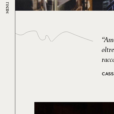
MENU
“Amo
oltr
racc
CASS