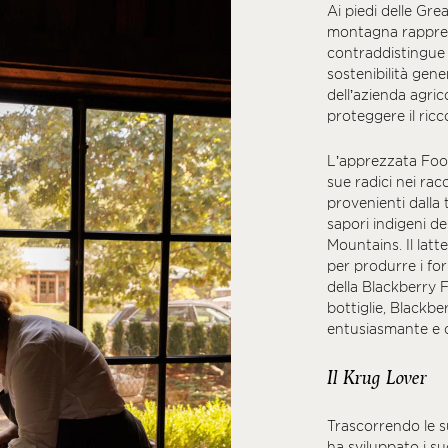
Ai piedi delle Gre
montagna rappres
contraddistingue 
sostenibilità gene
dell’azienda agric
proteggere il ric
L’apprezzata Foot
sue radici nei racc
provenienti dalla
sapori indigeni d
Mountains. Il latt
per produrre i for
della Blackberry 
bottiglie, Blackbe
entusiasmante e co
Il Krug Lover
Trascorrendo le su
ha sviluppato i suo