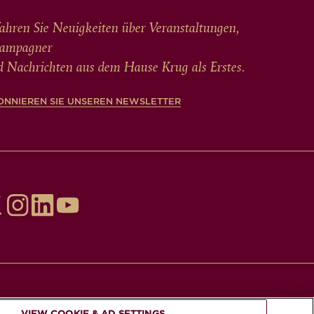
ahren Sie Neuigkeiten über Veranstaltungen,
ampagner
d Nachrichten aus dem Hause Krug als Erstes.
ONNIEREN SIE UNSEREN NEWSLETTER
E KONSUMIEREN SIE IM MODERATEN
VIEW COOKIE & AD SETTINGS