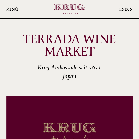
Skip
to
MENÜ
FINDEN
main
content
TERRADA WINE
MARKET
Krug Ambassade seit 2021
Japan