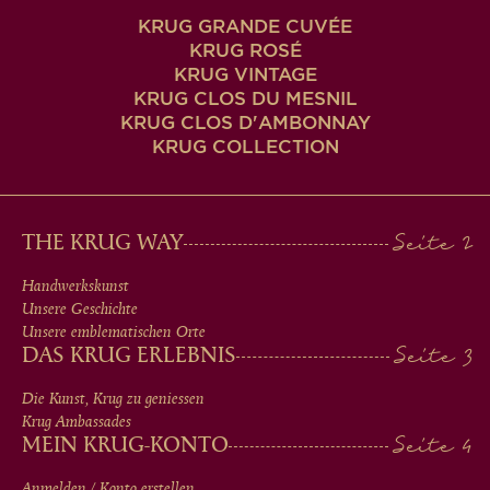
KRUG GRANDE CUVÉE
KRUG ROSÉ
KRUG VINTAGE
KRUG CLOS DU MESNIL
KRUG CLOS D'AMBONNAY
KRUG COLLECTION
MAIN
THE KRUG WAY
MEN
Handwerkskunst
Unsere Geschichte
IN
Unsere emblematischen Orte
DAS KRUG ERLEBNIS
FOOTER
Die Kunst, Krug zu geniessen
Krug Ambassades
MEIN KRUG-KONTO
Anmelden / Konto erstellen