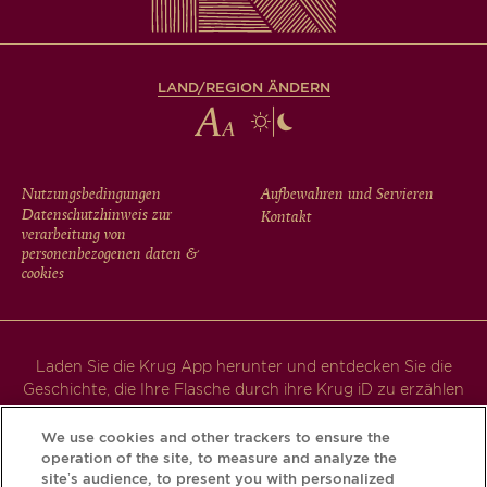
LAND/REGION ÄNDERN
FOOTER
Nutzungsbedingungen
Aufbewahren und Servieren
Datenschutzhinweis zur
Kontakt
MENU
verarbeitung von
personenbezogenen daten &
cookies
Laden Sie die Krug App herunter und entdecken Sie die
Geschichte, die Ihre Flasche durch ihre Krug iD zu erzählen
hat.
We use cookies and other trackers to ensure the
operation of the site, to measure and analyze the
site’s audience, to present you with personalized