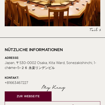
Teil 1
NÜTZLICHE INFORMATIONEN
ADRESSE:
Japan, 〒530-0002 Osaka, Kita Ward, Sonezakishinchi, 1-
chōme−5−２６ 永楽リンデンビル
KONTAKT:
+81663467227
My Krug
ZUR WEBSEITE