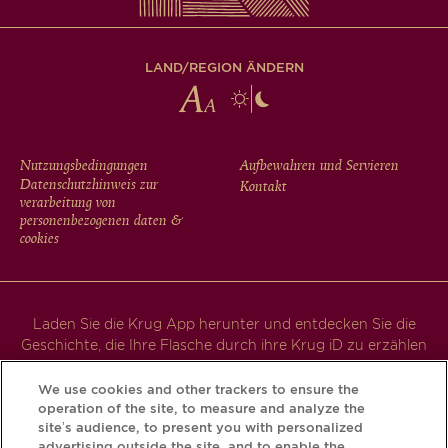
LAND/REGION ÄNDERN
FOOTER
Nutzungsbedingungen
Aufbewahren und Servieren
Datenschutzhinweis zur
Kontakt
MENU
verarbeitung von
personenbezogenen daten &
cookies
Laden Sie die Krug App herunter und entdecken Sie die
Geschichte, die Ihre Flasche durch ihre Krug iD zu erzählen
hat.
We use cookies and other trackers to ensure the
operation of the site, to measure and analyze the
site’s audience, to present you with personalized
advertising outside the site, and to enable the