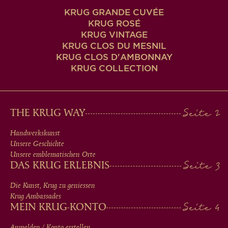
KRUG GRANDE CUVÉE
KRUG ROSÉ
KRUG VINTAGE
KRUG CLOS DU MESNIL
KRUG CLOS D'AMBONNAY
KRUG COLLECTION
MAIN
THE KRUG WAY
MEN
Handwerkskunst
Unsere Geschichte
IN
Unsere emblematischen Orte
DAS KRUG ERLEBNIS
FOOTER
Die Kunst, Krug zu geniessen
Krug Ambassades
MEIN KRUG-KONTO
Anmelden / Konto erstellen