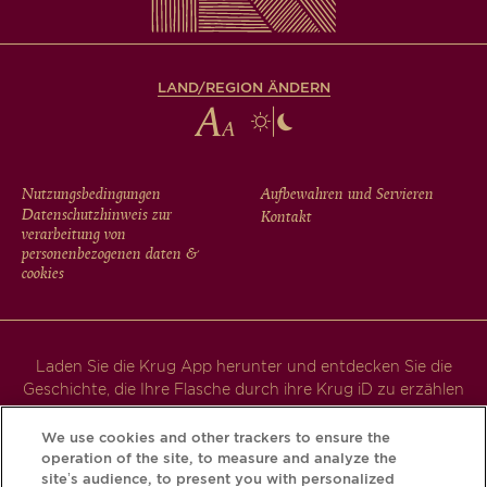
LAND/REGION ÄNDERN
FOOTER
Nutzungsbedingungen
Aufbewahren und Servieren
Datenschutzhinweis zur
Kontakt
MENU
verarbeitung von
personenbezogenen daten &
cookies
Laden Sie die Krug App herunter und entdecken Sie die
Geschichte, die Ihre Flasche durch ihre Krug iD zu erzählen
hat.
We use cookies and other trackers to ensure the
operation of the site, to measure and analyze the
site’s audience, to present you with personalized