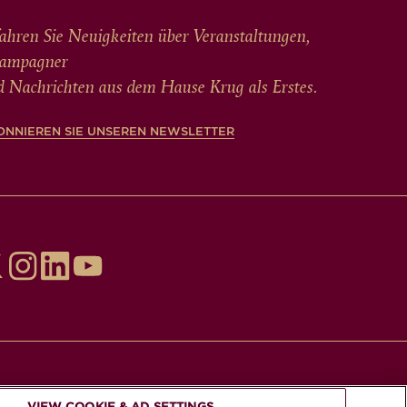
ahren Sie Neuigkeiten über Veranstaltungen,
ampagner
d Nachrichten aus dem Hause Krug als Erstes.
ONNIEREN SIE UNSEREN NEWSLETTER
E KONSUMIEREN SIE IM MODERATEN
VIEW COOKIE & AD SETTINGS