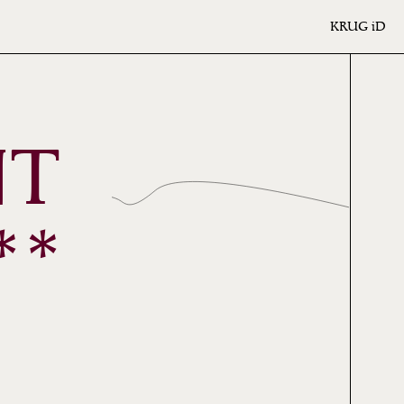
KRUG
iD
NT
**