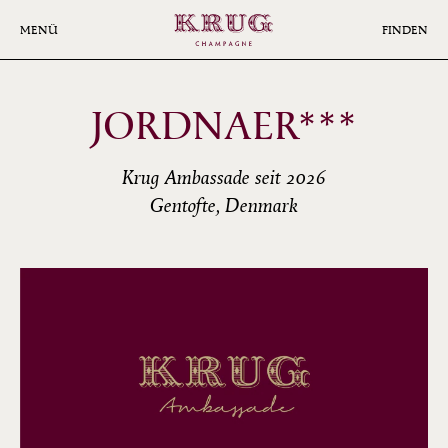
Skip
to
MENÜ
FINDEN
main
content
JORDNAER***
Krug Ambassade seit 2026
Gentofte, Denmark