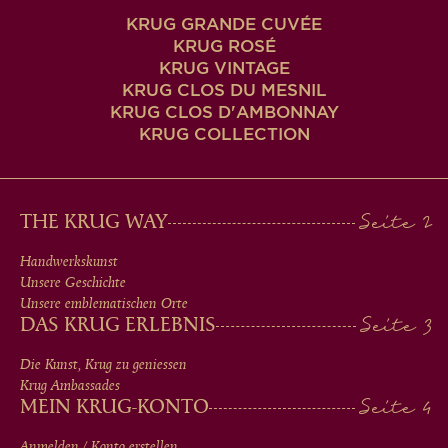
KRUG GRANDE CUVÉE
KRUG ROSÉ
KRUG VINTAGE
KRUG CLOS DU MESNIL
KRUG CLOS D'AMBONNAY
KRUG COLLECTION
MAIN
THE KRUG WAY
MEN
Handwerkskunst
Unsere Geschichte
IN
Unsere emblematischen Orte
DAS KRUG ERLEBNIS
FOOTER
Die Kunst, Krug zu geniessen
Krug Ambassades
MEIN KRUG-KONTO
Anmelden / Konto erstellen