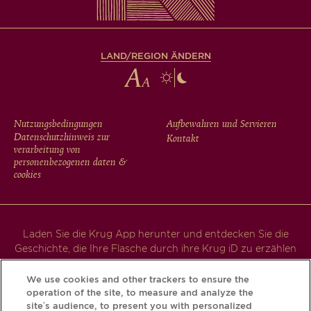
LAND/REGION ÄNDERN
FOOTER
Nutzungsbedingungen
Aufbewahren und Servieren
Datenschutzhinweis zur
Kontakt
MENU
verarbeitung von
personenbezogenen daten &
cookies
Laden Sie die Krug App herunter und entdecken Sie die
Geschichte, die Ihre Flasche durch ihre Krug iD zu erzählen
hat.
We use cookies and other trackers to ensure the
operation of the site, to measure and analyze the
site’s audience, to present you with personalized