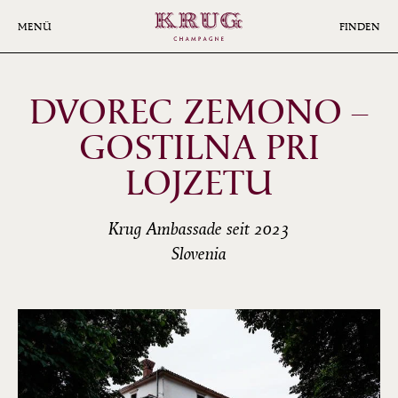
Skip
to
MENÜ
FINDEN
main
content
DVOREC ZEMONO –
GOSTILNA PRI
LOJZETU
Krug Ambassade seit 2023
Slovenia