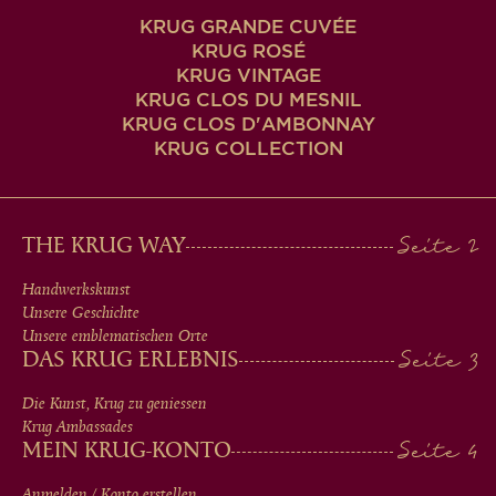
KRUG GRANDE CUVÉE
KRUG ROSÉ
KRUG VINTAGE
KRUG CLOS DU MESNIL
KRUG CLOS D'AMBONNAY
KRUG COLLECTION
MAIN
THE KRUG WAY
MEN
Handwerkskunst
Unsere Geschichte
IN
Unsere emblematischen Orte
DAS KRUG ERLEBNIS
FOOTER
Die Kunst, Krug zu geniessen
Krug Ambassades
MEIN KRUG-KONTO
Anmelden / Konto erstellen