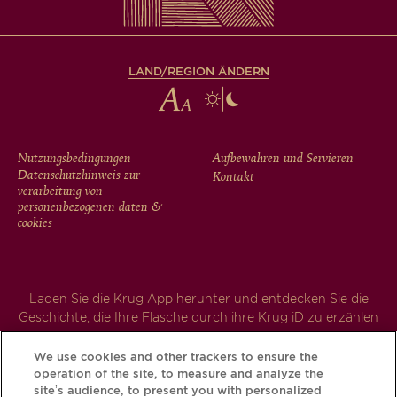
LAND/REGION ÄNDERN
FOOTER
Nutzungsbedingungen
Aufbewahren und Servieren
Datenschutzhinweis zur
Kontakt
MENU
verarbeitung von
personenbezogenen daten &
cookies
Laden Sie die Krug App herunter und entdecken Sie die
Geschichte, die Ihre Flasche durch ihre Krug iD zu erzählen
hat.
We use cookies and other trackers to ensure the
operation of the site, to measure and analyze the
site’s audience, to present you with personalized