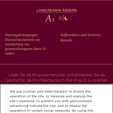
LAND/REGION ÄNDERN
FOOTER
Nutzungsbedingungen
Aufbewahren und Servieren
Datenschutzhinweis zur
Kontakt
MENU
verarbeitung von
personenbezogenen daten &
cookies
Laden Sie die Krug App herunter und entdecken Sie die
Geschichte, die Ihre Flasche durch ihre Krug iD zu erzählen
hat.
We use cookies and other trackers to ensure the
operation of the site, to measure and analyze the
site’s audience, to present you with personalized
advertising outside the site, and to enable the
operation of certain social networks. By using this