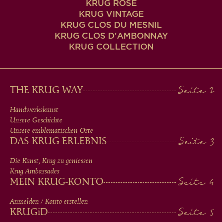
KRUG ROSÉ
KRUG VINTAGE
KRUG CLOS DU MESNIL
KRUG CLOS D'AMBONNAY
KRUG COLLECTION
MAIN
THE KRUG WAY
MEN
Handwerkskunst
Unsere Geschichte
IN
Unsere emblematischen Orte
DAS KRUG ERLEBNIS
FOOTER
Die Kunst, Krug zu geniessen
Krug Ambassades
MEIN KRUG-KONTO
Anmelden / Konto erstellen
KRUG
iD