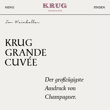
Skip
to
MENÜ
FINDEN
main
content
Im Weinkeller
KRUG
GRANDE
160ÈME
CUVÉE
ÉDITION
Der großzügigste
Ausdruck von
Champagner.