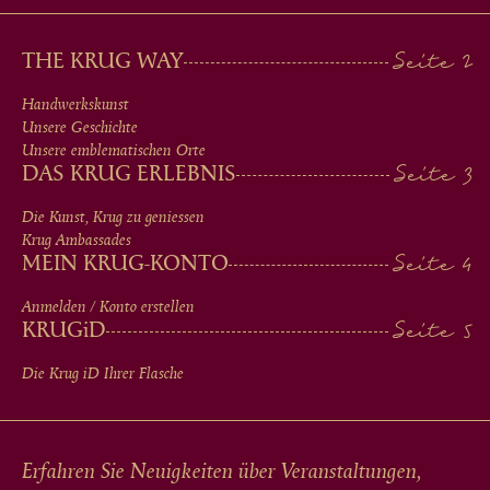
MAIN
THE KRUG WAY
MEN
Handwerkskunst
Unsere Geschichte
IN
Unsere emblematischen Orte
DAS KRUG ERLEBNIS
FOOTER
Die Kunst, Krug zu geniessen
Krug Ambassades
MEIN KRUG-KONTO
Anmelden / Konto erstellen
KRUG
iD
Die Krug
iD
Ihrer Flasche
Erfahren Sie Neuigkeiten über Veranstaltungen,