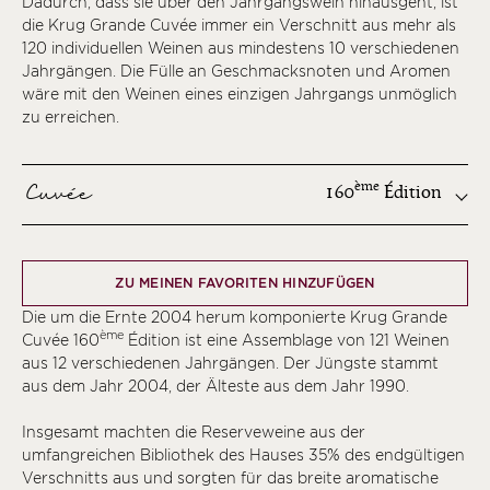
Dadurch, dass sie über den Jahrgangswein hinausgeht, ist
die Krug Grande Cuvée immer ein Verschnitt aus mehr als
120 individuellen Weinen aus mindestens 10 verschiedenen
Jahrgängen. Die Fülle an Geschmacksnoten und Aromen
wäre mit den Weinen eines einzigen Jahrgangs unmöglich
zu erreichen.
Cuvée
ème
160
Édition
ème
ZU MEINEN FAVORITEN HINZUFÜGEN
ème
Die um die Ernte 2004 herum komponierte Krug Grande
ème
ème
Cuvée 160
Édition ist eine Assemblage von 121 Weinen
ème
aus 12 verschiedenen Jahrgängen. Der Jüngste stammt
ème
aus dem Jahr 2004, der Älteste aus dem Jahr 1990.
ème
Insgesamt machten die Reserveweine aus der
ème
umfangreichen Bibliothek des Hauses 35% des endgültigen
Verschnitts aus und sorgten für das breite aromatische
ème