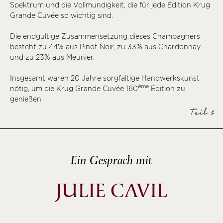
Spektrum und die Vollmundigkeit, die für jede Édition Krug
ème
Grande Cuvée so wichtig sind.
ème
Die endgültige Zusammensetzung dieses Champagners
ème
besteht zu 44% aus Pinot Noir, zu 33% aus Chardonnay
ème
und zu 23% aus Meunier.
ème
Insgesamt waren 20 Jahre sorgfältige Handwerkskunst
ème
ème
nötig, um die Krug Grande Cuvée 160
Édition zu
genießen.
ème
Teil 1
ème
ème
ème
Ein Gesprach mit
ème
JULIE CAVIL