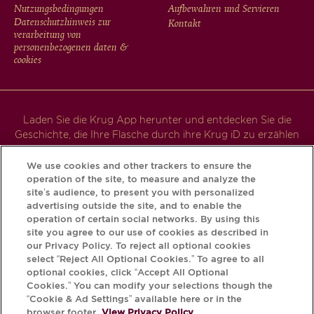
FOOTER
Nutzungsbedingungen
Aufbewahren und Servieren
Datenschutzhinweis zur
Kontakt
MENU
verarbeitung von
personenbezogenen daten &
cookies
Laden Sie die Krug App herunter und entdecken Sie die
Geschichte, die Ihre Flasche durch ihre Krug iD zu erzählen
hat.
We use cookies and other trackers to ensure the
operation of the site, to measure and analyze the
site’s audience, to present you with personalized
advertising outside the site, and to enable the
operation of certain social networks. By using this
site you agree to our use of cookies as described in
our Privacy Policy. To reject all optional cookies
select “Reject All Optional Cookies.” To agree to all
optional cookies, click “Accept All Optional
Cookies.” You can modify your selections though the
DER MISSBRAUCH VON ALKOHOL IST
“Cookie & Ad Settings” available here or in the
browser footer.
View Privacy Policy.