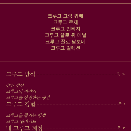
크루그 그랑 퀴베
크루그 로제
크루그 빈티지
크루그 끌로 뒤 메닐
크루그 끌로 담보네
크루그 컬렉션
MAIN
크루그 방식
MEN
장인 정신
IN
크루그의 이야기
크루그를 상징하는 공간
FOOTER
크루그 경험
크루그를 즐기는 방법
크루그 앰버서드
내 크루그 계정