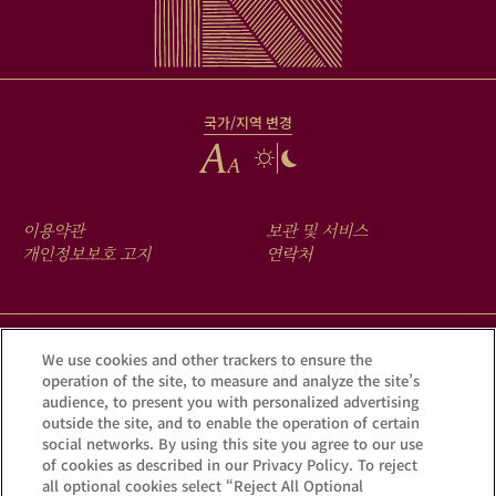
국가/지역 변경
FOOTER
이용약관
보관 및 서비스
MENU
개인정보보호 고지
연락처
크루그 앱을 다운로드하여 Krug iD를 통해 여러분의 샴페인에 숨겨진
We use cookies and other trackers to ensure the
operation of the site, to measure and analyze the site’s
이야기를 확인해 보세요.
audience, to present you with personalized advertising
outside the site, and to enable the operation of certain
social networks. By using this site you agree to our use
of cookies as described in our Privacy Policy. To reject
all optional cookies select “Reject All Optional