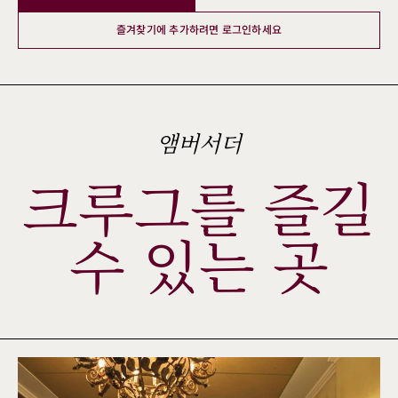
즐겨찾기에 추가하려면 로그인하세요
앰버서더
크루그를 즐길
수 있는 곳