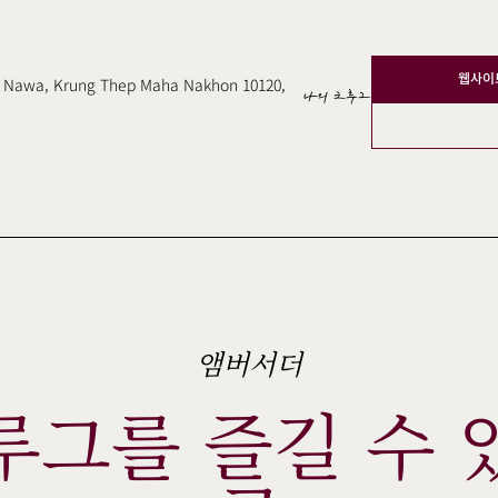
웹사이
an Nawa, Krung Thep Maha Nakhon 10120,
나의 크루그
앰버서더
루그를 즐길 수 