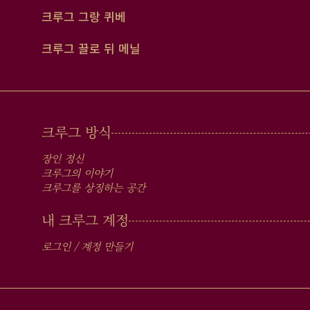
크루그 그랑 퀴베
크루그 끌로 뒤 메닐
MAIN
크루그 방식
MEN
장인 정신
IN
크루그의 이야기
크루그를 상징하는 공간
FOOTER
내 크루그 계정
로그인 / 계정 만들기