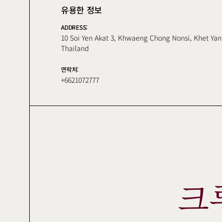
유용한 정보
ADDRESS:
10 Soi Yen Akat 3, Khwaeng Chong Nonsi, Khet Y
Thailand
연락처:
+6621072777
크