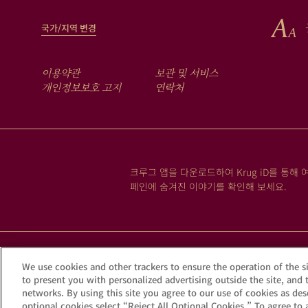
국가/지역 변경
FOOTER
이용약관
보관 및 서비스
MENU
개인정보보호 고지
연락처
크루그 앱을 다운로드하여 Krug iD를 통해 
페인에 숨겨진 이야기를 확인해 보세요.
과
We use cookies and other trackers to ensure the operation of the si
to present you with personalized advertising outside the site, and 
networks. By using this site you agree to our use of cookies as desc
optional cookies select “Reject All Optional Cookies.” To agree to a