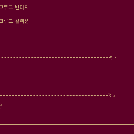
크루그 빈티지
크루그 컬렉션
디