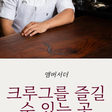
섹션 2
앰버서더
크루그를 즐길
수 있는 곳