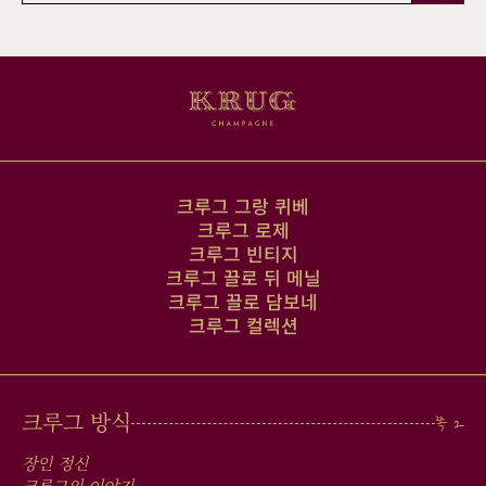
일
주
소
크루그 그랑 퀴베
크루그 로제
크루그 빈티지
크루그 끌로 뒤 메닐
크루그 끌로 담보네
크루그 컬렉션
MAIN
크루그 방식
MEN
장인 정신