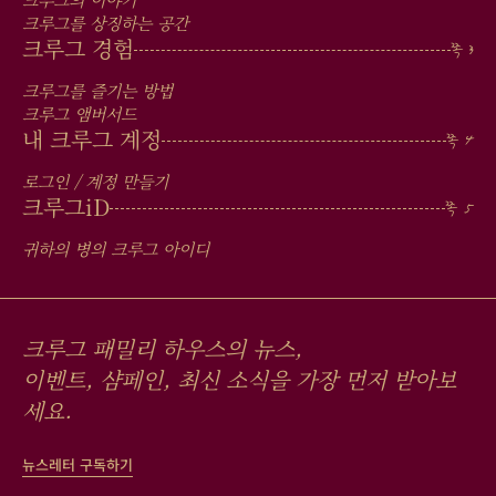
IN
크루그의 이야기
크루그를 상징하는 공간
FOOTER
크루그 경험
크루그를 즐기는 방법
크루그 앰버서드
내 크루그 계정
로그인 / 계정 만들기
크루그
iD
귀하의 병의 크루그 아이디
크루그 패밀리 하우스의 뉴스,
이벤트, 샴페인, 최신 소식을 가장 먼저 받아보
세요.
뉴스레터 구독하기