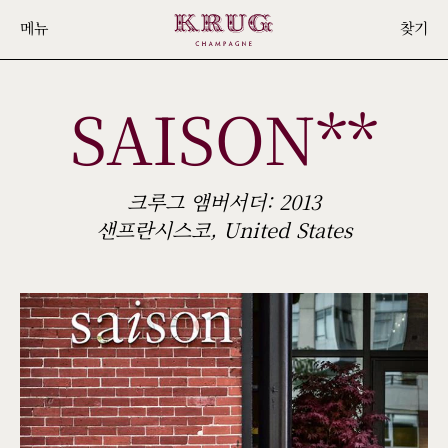
Skip
메뉴
찾기
to
main
SAISON**
content
크루그 앰버서더: 2013
샌프란시스코, United States