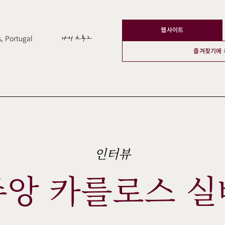
웹사이트
, Portugal
나의 크루그
즐겨찾기에 
인터뷰
주앙 카를로스 실