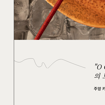
"O
의 
주앙 