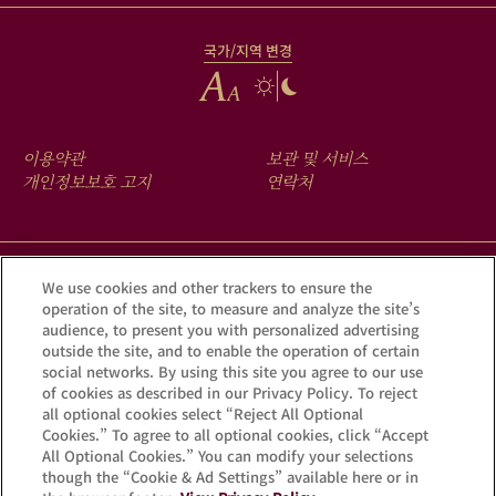
국가/지역 변경
FOOTER
이용약관
보관 및 서비스
MENU
개인정보보호 고지
연락처
크루그 앱을 다운로드하여 Krug iD를 통해 여러분의 샴페인에 숨겨진
We use cookies and other trackers to ensure the
operation of the site, to measure and analyze the site’s
이야기를 확인해 보세요.
audience, to present you with personalized advertising
outside the site, and to enable the operation of certain
social networks. By using this site you agree to our use
of cookies as described in our Privacy Policy. To reject
all optional cookies select “Reject All Optional
Cookies.” To agree to all optional cookies, click “Accept
All Optional Cookies.” You can modify your selections
though the “Cookie & Ad Settings” available here or in