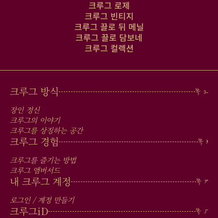
크루그 로제
크루그 빈티지
크루그 끌로 뒤 메닐
크루그 끌로 담보네
크루그 컬렉션
MAIN
크루그 방식
MEN
장인 정신
IN
크루그의 이야기
크루그를 상징하는 공간
FOOTER
크루그 경험
크루그를 즐기는 방법
크루그 앰버서드
내 크루그 계정
로그인 / 계정 만들기
크루그
iD