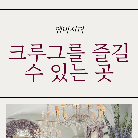
앰버서더
크루그를 즐길
수 있는 곳