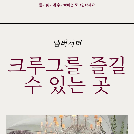
즐겨찾기에 추가하려면 로그인하세요
앰버서더
크루그를 즐길
수 있는 곳