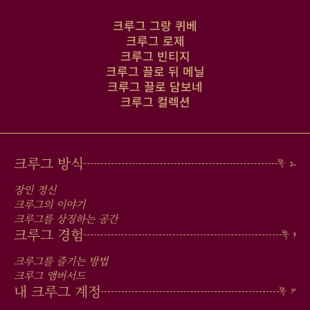
크루그 그랑 퀴베
크루그 로제
크루그 빈티지
크루그 끌로 뒤 메닐
크루그 끌로 담보네
크루그 컬렉션
MAIN
크루그 방식
MEN
장인 정신
IN
크루그의 이야기
크루그를 상징하는 공간
FOOTER
크루그 경험
크루그를 즐기는 방법
크루그 앰버서드
내 크루그 계정