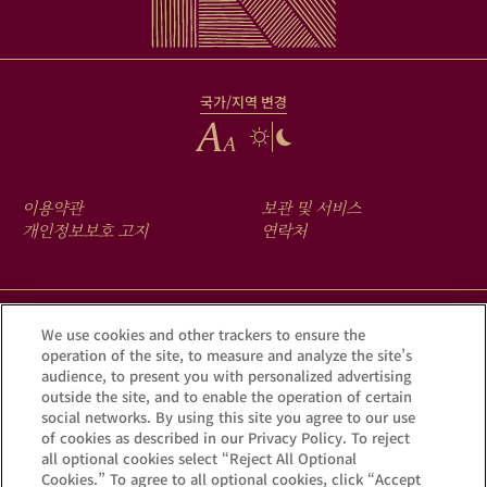
국가/지역 변경
FOOTER
이용약관
보관 및 서비스
MENU
개인정보보호 고지
연락처
크루그 앱을 다운로드하여 Krug iD를 통해 여러분의 샴페인에 숨겨진
We use cookies and other trackers to ensure the
operation of the site, to measure and analyze the site’s
이야기를 확인해 보세요.
audience, to present you with personalized advertising
outside the site, and to enable the operation of certain
social networks. By using this site you agree to our use
of cookies as described in our Privacy Policy. To reject
all optional cookies select “Reject All Optional
Cookies.” To agree to all optional cookies, click “Accept