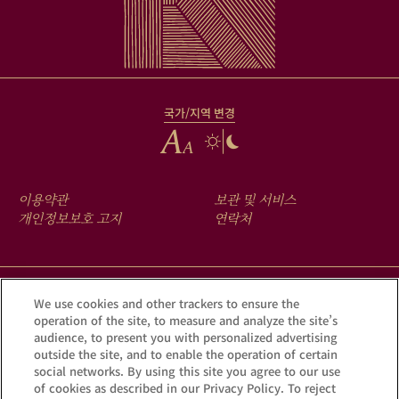
국가/지역 변경
FOOTER
이용약관
보관 및 서비스
MENU
개인정보보호 고지
연락처
크루그 앱을 다운로드하여 Krug iD를 통해 여러분의 샴페인에 숨겨진
We use cookies and other trackers to ensure the
operation of the site, to measure and analyze the site’s
이야기를 확인해 보세요.
audience, to present you with personalized advertising
outside the site, and to enable the operation of certain
social networks. By using this site you agree to our use
of cookies as described in our Privacy Policy. To reject