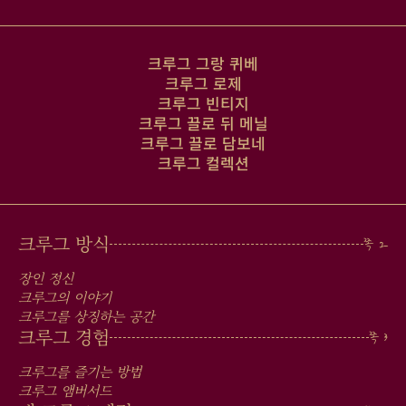
크루그 그랑 퀴베
크루그 로제
크루그 빈티지
크루그 끌로 뒤 메닐
크루그 끌로 담보네
크루그 컬렉션
MAIN
크루그 방식
MEN
장인 정신
IN
크루그의 이야기
크루그를 상징하는 공간
FOOTER
크루그 경험
크루그를 즐기는 방법
크루그 앰버서드