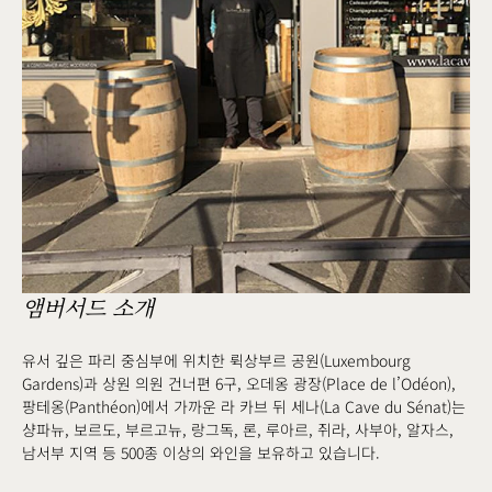
앰버서드 소개
유서 깊은 파리 중심부에 위치한 뤽상부르 공원(Luxembourg
Gardens)과 상원 의원 건너편 6구, 오데옹 광장(Place de l’Odéon),
팡테옹(Panthéon)에서 가까운 라 카브 뒤 세나(La Cave du Sénat)는
샹파뉴, 보르도, 부르고뉴, 랑그독, 론, 루아르, 쥐라, 사부아, 알자스,
남서부 지역 등 500종 이상의 와인을 보유하고 있습니다.