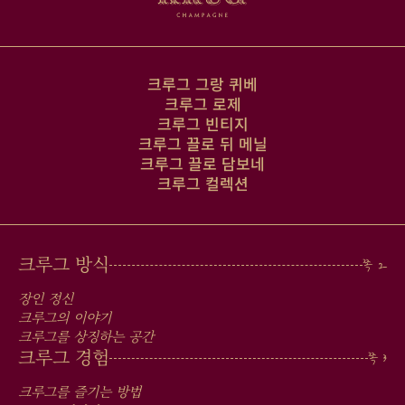
크루그 그랑 퀴베
크루그 로제
크루그 빈티지
크루그 끌로 뒤 메닐
크루그 끌로 담보네
크루그 컬렉션
MAIN
크루그 방식
MEN
장인 정신
IN
크루그의 이야기
크루그를 상징하는 공간
FOOTER
크루그 경험
크루그를 즐기는 방법