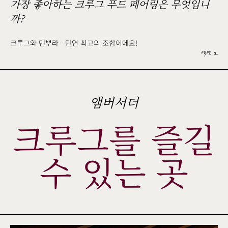
가장 좋아하는 크루그 푸드 페어링은 무엇입니
까?
크루그와 덴뿌라—단연 최고의 조합이에요!
섹션 2
앰버서더
크루그를 즐길
수 있는 곳