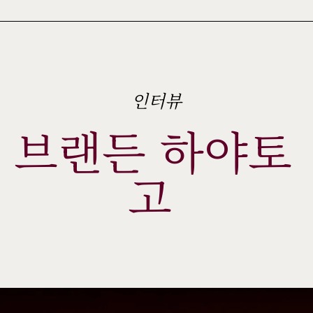
인터뷰
브랜든 하야토 
고 