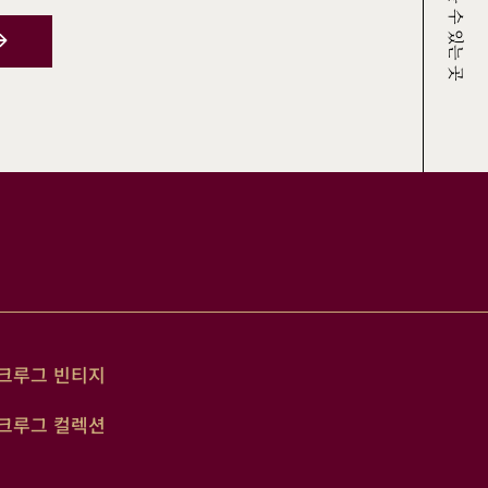
크루그 빈티지
크루그 컬렉션