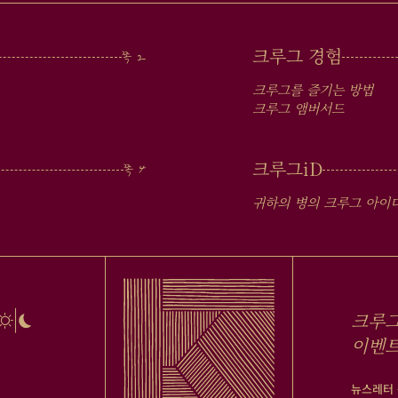
크루그 경험
크루그를 즐기는 방법
크루그 앰버서드
크루그
iD
귀하의 병의 크루그 아이
크루그
이벤트
뉴스레터