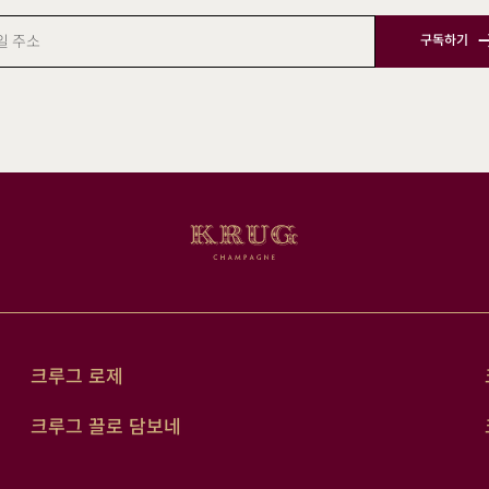
구독하기
크루그 로제
크루그 끌로 담보네