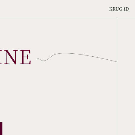
KRUG
iD
INE