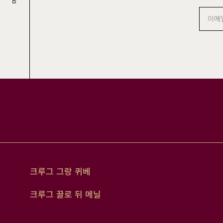
이
메
일
주
소
크루그 그랑 퀴베
크루그 끌로 뒤 메닐