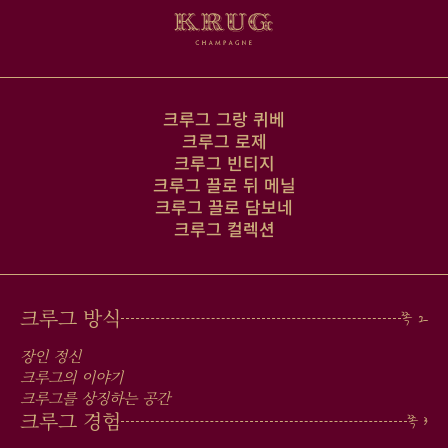
크루그 그랑 퀴베
크루그 로제
크루그 빈티지
크루그 끌로 뒤 메닐
크루그 끌로 담보네
크루그 컬렉션
MAIN
크루그 방식
MEN
장인 정신
IN
크루그의 이야기
크루그를 상징하는 공간
FOOTER
크루그 경험