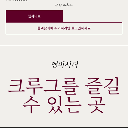
나의 크루그
웹사이트
즐겨찾기에 추가하려면 로그인하세요
앰버서더
크루그를 즐길
수 있는 곳