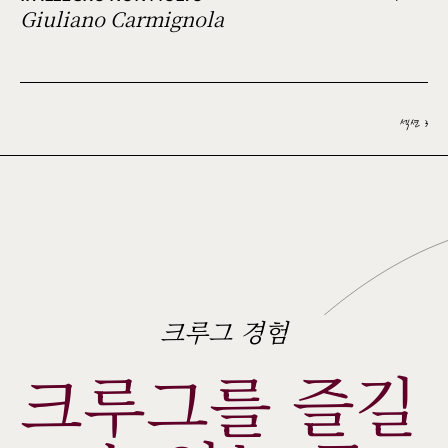
Giuliano Carmignola
섹션 3
크루그 경험
크루그를 즐길 