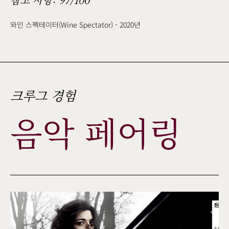
참고 사항: 97/100
와인 스펙테이터(Wine Spectator) - 2020년
크루그 경험
음악 페어링