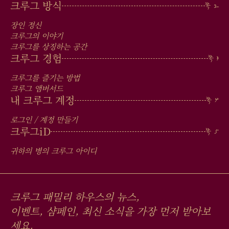
MAIN
크루그 방식
MEN
장인 정신
IN
크루그의 이야기
크루그를 상징하는 공간
FOOTER
크루그 경험
크루그를 즐기는 방법
크루그 앰버서드
내 크루그 계정
로그인 / 계정 만들기
크루그
iD
귀하의 병의 크루그 아이디
크루그 패밀리 하우스의 뉴스,
이벤트, 샴페인, 최신 소식을 가장 먼저 받아보
세요.