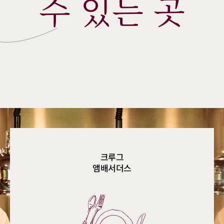
수 있는 곳
크루그
앰배서더스