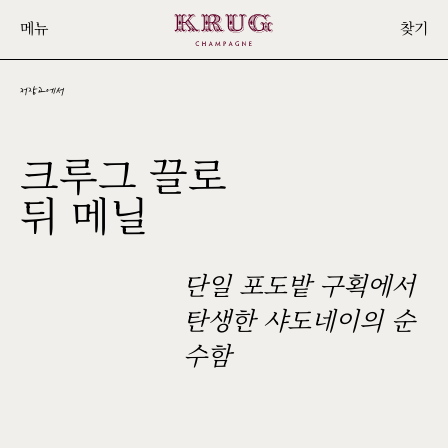
Skip
메뉴
찾기
to
main
content
저장고에서
크루그 끌로
1998
뒤 메닐
단일 포도밭 구획에서
탄생한 샤도네이의 순
수함