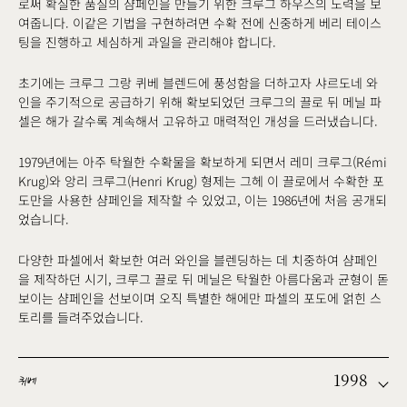
로써 확실한 품질의 샴페인을 만들기 위한 크루그 하우스의 노력을 보
여줍니다. 이같은 기법을 구현하려면 수확 전에 신중하게 베리 테이스
팅을 진행하고 세심하게 과일을 관리해야 합니다.
초기에는 크루그 그랑 퀴베 블렌드에 풍성함을 더하고자 샤르도네 와
인을 주기적으로 공급하기 위해 확보되었던 크루그의 끌로 뒤 메닐 파
셀은 해가 갈수록 계속해서 고유하고 매력적인 개성을 드러냈습니다.
1979년에는 아주 탁월한 수확물을 확보하게 되면서 레미 크루그(Rémi
Krug)와 앙리 크루그(Henri Krug) 형제는 그헤 이 끌로에서 수확한 포
도만을 사용한 샴페인을 제작할 수 있었고, 이는 1986년에 처음 공개되
었습니다.
다양한 파셀에서 확보한 여러 와인을 블렌딩하는 데 치중하여 샴페인
을 제작하던 시기, 크루그 끌로 뒤 메닐은 탁월한 아름다움과 균형이 돋
보이는 샴페인을 선보이며 오직 특별한 해에만 파셀의 포도에 얽힌 스
토리를 들려주었습니다.
1998
퀴베