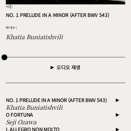
제목:
NO. 1 PRELUDE IN A MINOR (AFTER BWV 543)
번역가
:
Khatia Buniatishvili
오디오 재생
NO. 1 PRELUDE IN A MINOR (AFTER BWV 543)
Khatia Buniatishvili
O FORTUNA
Seji Ozawa
I. ALLEGRO NON MOLTO