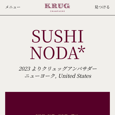
Skip
メニュー
見つける
to
main
SUSHI
content
NODA*
2023 よりクリュッグアンバサダー
ニューヨーク, United States