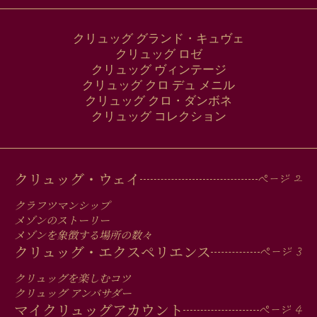
クリュッグ グランド・キュヴェ
クリュッグ ロゼ
クリュッグ ヴィンテージ
クリュッグ クロ デュ メニル
クリュッグ クロ・ダンボネ
クリュッグ コレクション
MAIN
クリュッグ・ウェイ
MEN
クラフツマンシップ
IN
メゾンのストーリー
メゾンを象徴する場所の数々
FOOTER
クリュッグ・エクスペリエンス
クリュッグを楽しむコツ
クリュッグ アンバサダー
マイクリュッグアカウント