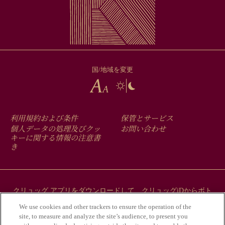
国/地域を変更
FOOTER
利用規約および条件
保管とサービス
MENU
個人データの処理及びクッ
お問い合わせ
キーに関する情報の注意書
き
クリュッグ アプリをダウンロードして、クリュッグiDからボト
ルにまつわるストーリーをご覧ください。
We use cookies and other trackers to ensure the operation of the
site, to measure and analyze the site’s audience, to present you