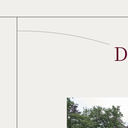
Skip
to
main
content
D