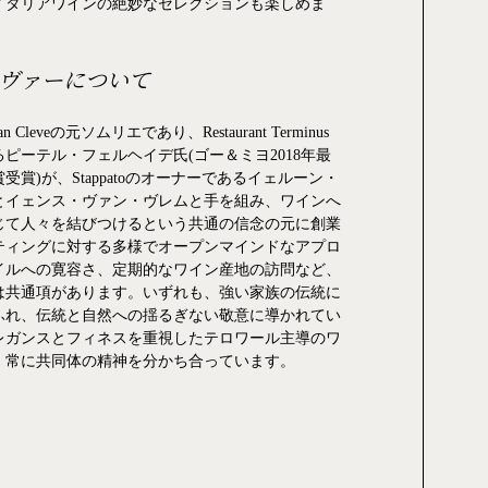
イタリアワインの絶妙なセレクションも楽しめま
ヴァーについて
n Cleveの元ソムリエであり、Restaurant Terminus
ピーテル・フェルヘイデ氏(ゴー＆ミヨ2018年最
賞)が、Stappatoのオーナーであるイェルーン・
とイェンス・ヴァン・ヴレムと手を組み、ワインへ
じて人々を結びつけるという共通の信念の元に創業
ティングに対する多様でオープンマインドなアプロ
イルへの寛容さ、定期的なワイン産地の訪問など、
は共通項があります。いずれも、強い家族の伝統に
ふれ、伝統と自然への揺るぎない敬意に導かれてい
レガンスとフィネスを重視したテロワール主導のワ
、常に共同体の精神を分かち合っています。