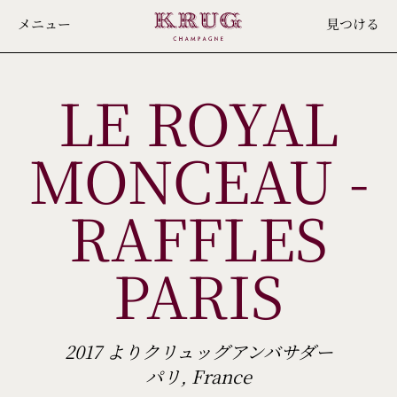
Skip
メニュー
見つける
to
main
LE ROYAL
content
MONCEAU -
RAFFLES
PARIS
2017 よりクリュッグアンバサダー
パリ, France