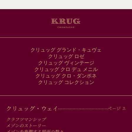
ア
ド
レ
ス
クリュッグ グランド・キュヴェ
クリュッグ ロゼ
クリュッグ ヴィンテージ
クリュッグ クロ デュ メニル
クリュッグ クロ・ダンボネ
クリュッグ コレクション
MAIN
クリュッグ・ウェイ
MEN
クラフツマンシップ
メゾンのストーリー
メゾンを象徴する場所の数々