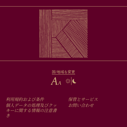
国/地域を変更
FOOTER
利用規約および条件
保管とサービス
MENU
個人データの処理及びクッ
お問い合わせ
キーに関する情報の注意書
き