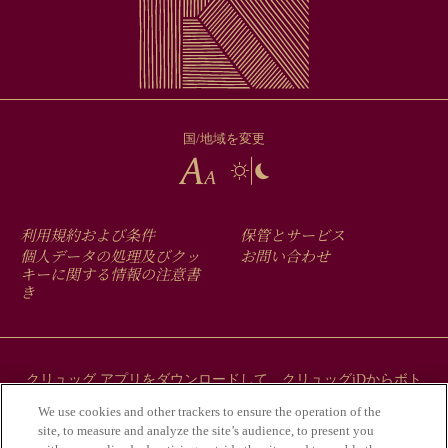
国/地域を変更
FOOTER
利用規約および条件
保管とサービス
MENU
個人データの処理及びクッ
お問い合わせ
キーに関する情報の注意書
き
クリュッグ アプリをダウンロードして、クリュッグiDからボト
ルにまつわるストーリーをご覧ください。
We use cookies and other trackers to ensure the operation of the
site, to measure and analyze the site’s audience, to present you