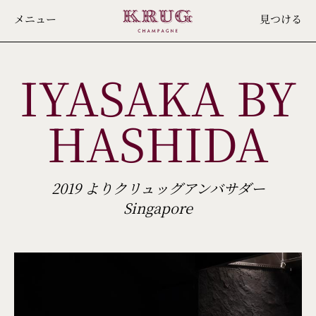
Skip
メニュー
見つける
to
main
IYASAKA BY
content
HASHIDA
2019 よりクリュッグアンバサダー
Singapore