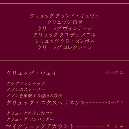
クリュッグ グランド・キュヴェ
クリュッグ ロゼ
クリュッグ ヴィンテージ
クリュッグ クロ デュ メニル
クリュッグ クロ・ダンボネ
クリュッグ コレクション
MAIN
クリュッグ・ウェイ
MEN
クラフツマンシップ
IN
メゾンのストーリー
メゾンを象徴する場所の数々
FOOTER
クリュッグ・エクスペリエンス
クリュッグを楽しむコツ
クリュッグ アンバサダー
マイクリュッグアカウント