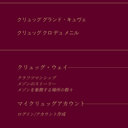
クリュッグ グランド・キュヴェ
クリュッグ クロ デュ メニル
MAIN
クリュッグ・ウェイ
MEN
クラフツマンシップ
IN
メゾンのストーリー
メゾンを象徴する場所の数々
FOOTER
マイクリュッグアカウント
ログイン/アカウント作成