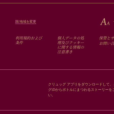
国/地域を変更
FOOTER
利用規約および
個人データの処
保管と
MENU
条件
理及びクッキー
お問い
に関する情報の
注意書き
クリュッグ アプリをダウンロードして、
グiDからボトルにまつわるストーリーを
い。