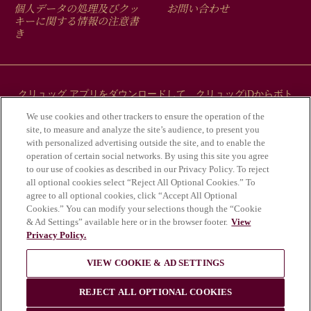
FOOTER
MENU
個人データの処理及びクッ
お問い合わせ
キーに関する情報の注意書
き
クリュッグ アプリをダウンロードして、クリュッグiDからボト
ルにまつわるストーリーをご覧ください。
We use cookies and other trackers to ensure the operation of the
site, to measure and analyze the site’s audience, to present you
with personalized advertising outside the site, and to enable the
operation of certain social networks. By using this site you agree
to our use of cookies as described in our Privacy Policy. To reject
all optional cookies select “Reject All Optional Cookies.” To
agree to all optional cookies, click “Accept All Optional
Cookies.” You can modify your selections though the “Cookie
& Ad Settings” available here or in the browser footer.
View
Privacy Policy.
アルコールの乱用は健康にとって危険であ
VIEW COOKIE & AD SETTINGS
り、適度な飲酒が必要である。
© Krug 2026
REJECT ALL OPTIONAL COOKIES