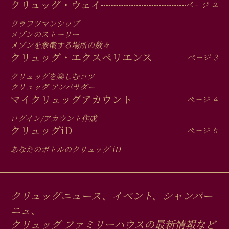
MAIN
クリュッグ・ウェイ
MEN
クラフツマンシップ
IN
メゾンのストーリー
メゾンを象徴する場所の数々
FOOTER
クリュッグ・エクスペリエンス
クリュッグを楽しむコツ
クリュッグ アンバサダー
マイクリュッグアカウント
ログイン/アカウント作成
クリュッグ
iD
あなたのボトルのクリュッグ
iD
クリュッグニュース、イベント、シャンパー
ニュ、
クリュッグ ファミリーハウスの最新情報など