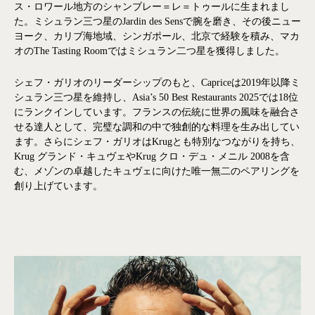
ス・ロワール地方のシャンブレー＝レ＝トゥールに生まれまし
た。ミシュラン三つ星のJardin des Sensで腕を磨き、その後ニュー
ヨーク、カリブ海地域、シンガポール、北京で経験を積み、マカ
オのThe Tasting Roomではミシュラン二つ星を獲得しました。
シェフ・ガリオのリーダーシップのもと、Capriceは2019年以降ミ
シュラン三つ星を維持し、Asia’s 50 Best Restaurants 2025では18位
にランクインしています。フランスの伝統に世界の風味を融合さ
せる達人として、完璧な調和の中で独創的な料理を生み出してい
ます。さらにシェフ・ガリオはKrugとも特別なつながりを持ち、
Krug グランド・キュヴェやKrug クロ・デュ・メニル 2008を含
む、メゾンの卓越したキュヴェに向けた唯一無二のペアリングを
創り上げています。