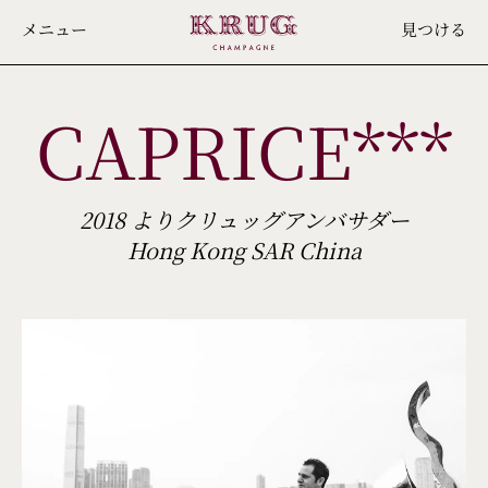
Skip
メニュー
見つける
to
main
CAPRICE***
content
2018 よりクリュッグアンバサダー
Hong Kong SAR China