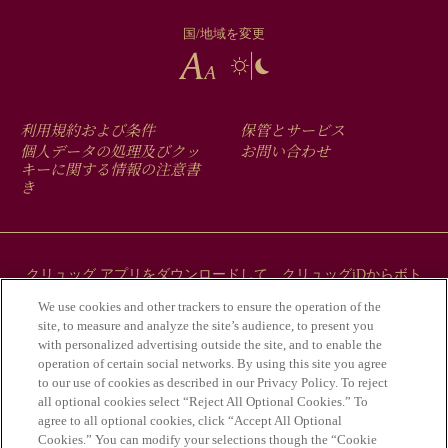
国/地域を変更
FOOTER
利用規約および条件
保管とサービス
MENU
個人データの処理及びクッ
お問い合わせ
キーに関する情報の注意書
き
クリュッグ アプリをダウンロードして、クリュッグiDからボト
ルにまつわるストーリーをご覧ください。
We use cookies and other trackers to ensure the operation of the
site, to measure and analyze the site’s audience, to present you
with personalized advertising outside the site, and to enable the
operation of certain social networks. By using this site you agree
to our use of cookies as described in our Privacy Policy. To reject
all optional cookies select “Reject All Optional Cookies.” To
agree to all optional cookies, click “Accept All Optional
Cookies.” You can modify your selections though the “Cookie