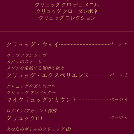
クリュッグ クロ デュ メニル
クリュッグ クロ・ダンボネ
クリュッグ コレクション
MAIN
クリュッグ・ウェイ
MEN
クラフツマンシップ
IN
メゾンのストーリー
メゾンを象徴する場所の数々
FOOTER
クリュッグ・エクスペリエンス
クリュッグを楽しむコツ
クリュッグ アンバサダー
マイクリュッグアカウント
ログイン/アカウント作成
クリュッグ
iD
あなたのボトルのクリュッグ
iD