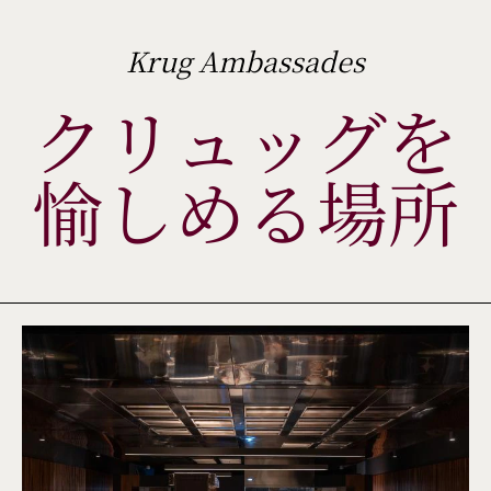
Krug Ambassades
クリュッグを
愉しめる場所