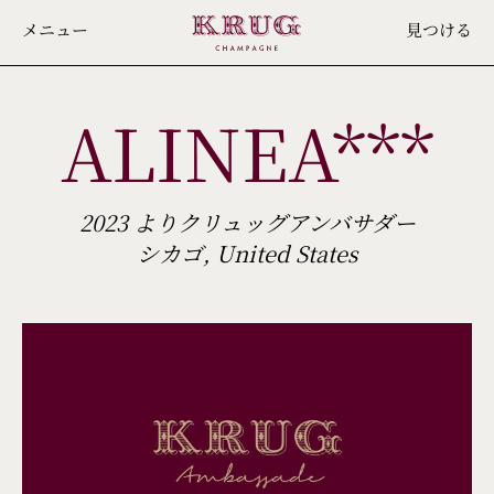
Skip
メニュー
見つける
to
main
ALINEA***
content
2023 よりクリュッグアンバサダー
シカゴ, United States