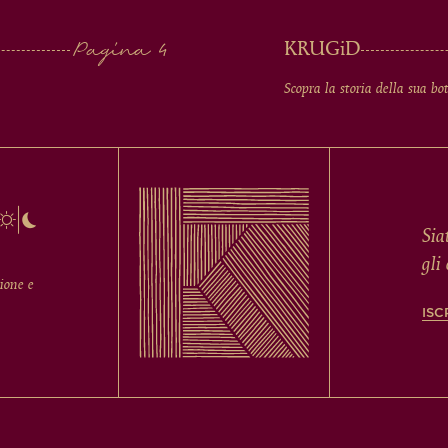
KRUG
iD
Scopra la storia della sua bot
Sia
gli
ione e
ISC