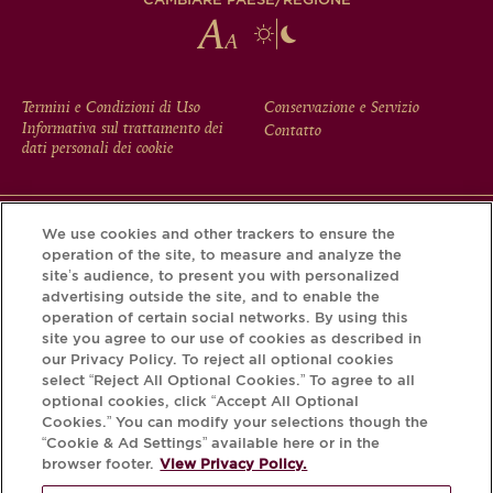
FOOTER
Termini e Condizioni di Uso
Conservazione e Servizio
Informativa sul trattamento dei
Contatto
MENU
dati personali dei cookie
We use cookies and other trackers to ensure the
Scarichi l'app Krug e scopra la storia che si nasconde dietro
operation of the site, to measure and analyze the
la sua bottiglia tramite il Krug iD.
site’s audience, to present you with personalized
advertising outside the site, and to enable the
operation of certain social networks. By using this
site you agree to our use of cookies as described in
our Privacy Policy. To reject all optional cookies
select “Reject All Optional Cookies.” To agree to all
optional cookies, click “Accept All Optional
Cookies.” You can modify your selections though the
“Cookie & Ad Settings” available here or in the
browser footer.
View Privacy Policy.