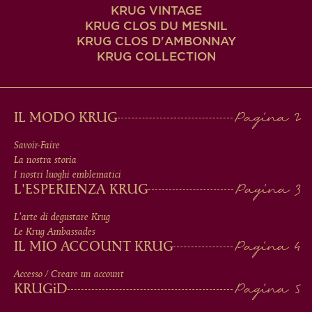
KRUG VINTAGE
KRUG CLOS DU MESNIL
KRUG CLOS D'AMBONNAY
KRUG COLLECTION
MAIN
IL MODO KRUG
MEN
Savoir-Faire
La nostra storia
IN
I nostri luoghi emblematici
L'ESPERIENZA KRUG
FOOTER
L'arte di degustare Krug
Le Krug Ambassades
IL MIO ACCOUNT KRUG
Accesso / Creare un account
KRUG
iD