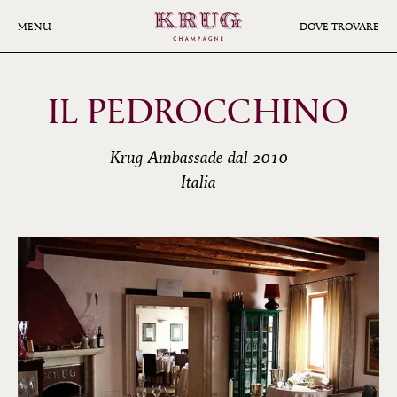
Skip
to
MENU
DOVE TROVARE
main
content
IL PEDROCCHINO
Krug Ambassade dal 2010
Italia