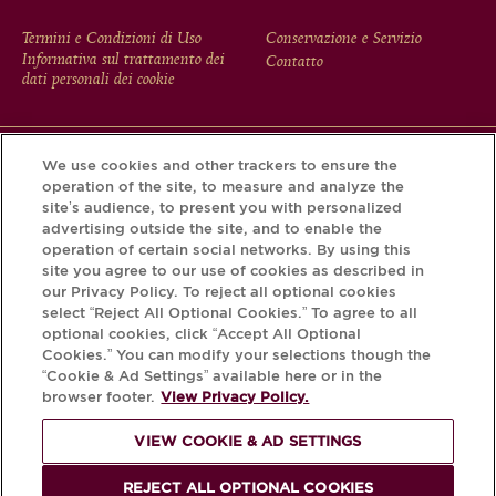
FOOTER
Termini e Condizioni di Uso
Conservazione e Servizio
Informativa sul trattamento dei
Contatto
MENU
dati personali dei cookie
We use cookies and other trackers to ensure the
Scarichi l'app Krug e scopra la storia che si nasconde dietro
operation of the site, to measure and analyze the
la sua bottiglia tramite il Krug iD.
site’s audience, to present you with personalized
advertising outside the site, and to enable the
operation of certain social networks. By using this
site you agree to our use of cookies as described in
our Privacy Policy. To reject all optional cookies
select “Reject All Optional Cookies.” To agree to all
optional cookies, click “Accept All Optional
Cookies.” You can modify your selections though the
“Cookie & Ad Settings” available here or in the
browser footer.
View Privacy Policy.
PER FAVORE, BEVA
VIEW COOKIE & AD SETTINGS
RESPONSABILMENTE.
REJECT ALL OPTIONAL COOKIES