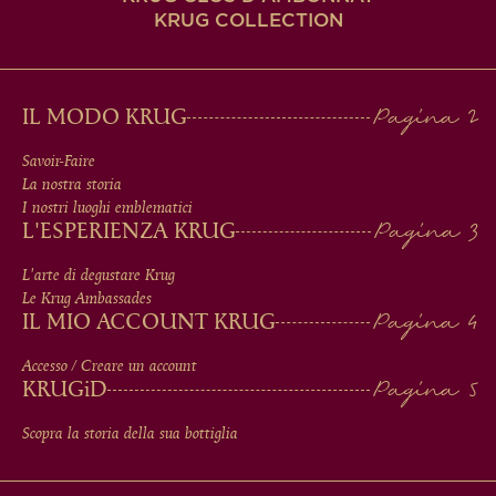
KRUG COLLECTION
MAIN
IL MODO KRUG
MEN
Savoir-Faire
La nostra storia
IN
I nostri luoghi emblematici
L'ESPERIENZA KRUG
FOOTER
L'arte di degustare Krug
Le Krug Ambassades
IL MIO ACCOUNT KRUG
Accesso / Creare un account
KRUG
iD
Scopra la storia della sua bottiglia