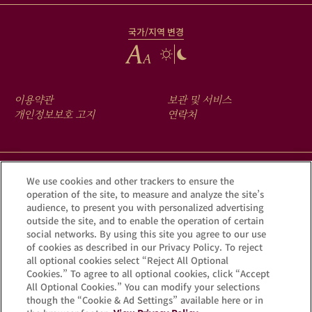
국가/지역 변경
FOOTER
이용약관
보관 및 서비스
MENU
개인정보보호 고지
연락처
크루그 앱을 다운로드하여 Krug iD를 통해 여러분의 샴페인에 숨겨진
We use cookies and other trackers to ensure the
operation of the site, to measure and analyze the site’s
이야기를 확인해 보세요.
audience, to present you with personalized advertising
outside the site, and to enable the operation of certain
social networks. By using this site you agree to our use
of cookies as described in our Privacy Policy. To reject
all optional cookies select “Reject All Optional
Cookies.” To agree to all optional cookies, click “Accept
All Optional Cookies.” You can modify your selections
though the “Cookie & Ad Settings” available here or in