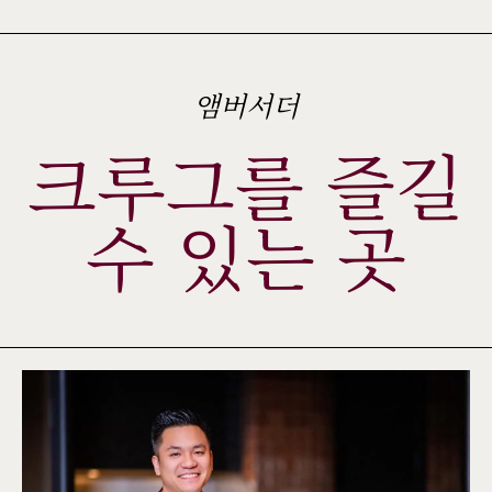
앰버서더
크루그를 즐길
수 있는 곳