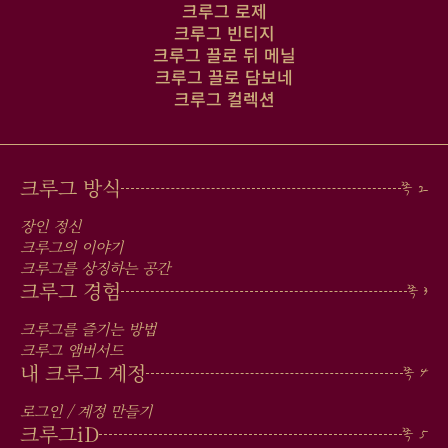
크루그 로제
크루그 빈티지
크루그 끌로 뒤 메닐
크루그 끌로 담보네
크루그 컬렉션
MAIN
크루그 방식
MEN
장인 정신
IN
크루그의 이야기
크루그를 상징하는 공간
FOOTER
크루그 경험
크루그를 즐기는 방법
크루그 앰버서드
내 크루그 계정
로그인 / 계정 만들기
크루그
iD