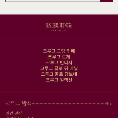
일
주
소
크루그 그랑 퀴베
크루그 로제
크루그 빈티지
크루그 끌로 뒤 메닐
크루그 끌로 담보네
크루그 컬렉션
MAIN
크루그 방식
MEN
장인 정신