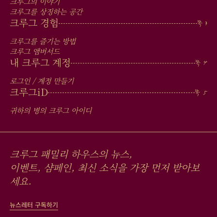
IN
크루그의 이야기
크루그를 상징하는 공간
FOOTER
크루그 경험
크루그를 즐기는 방법
크루그 앰버서드
내 크루그 계정
로그인 / 계정 만들기
크루그
iD
귀하의 병의 크루그 아이디
크루그 패밀리 하우스의 뉴스,
이벤트, 샴페인, 최신 소식을 가장 먼저 받아보
세요.
뉴스레터 구독하기