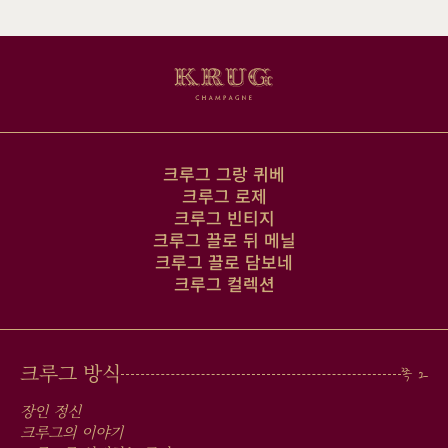
일
주
소
크루그 그랑 퀴베
크루그 로제
크루그 빈티지
크루그 끌로 뒤 메닐
크루그 끌로 담보네
크루그 컬렉션
MAIN
크루그 방식
MEN
장인 정신
크루그의 이야기