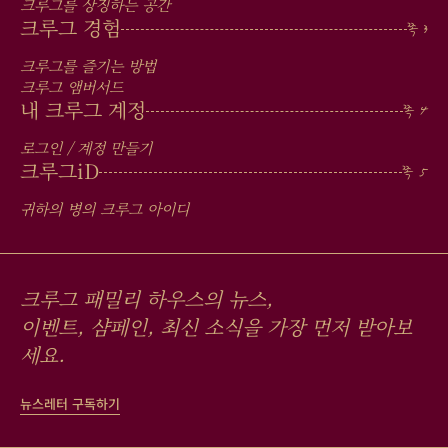
IN
크루그를 상징하는 공간
FOOTER
크루그 경험
크루그를 즐기는 방법
크루그 앰버서드
내 크루그 계정
로그인 / 계정 만들기
크루그
iD
귀하의 병의 크루그 아이디
크루그 패밀리 하우스의 뉴스,
이벤트, 샴페인, 최신 소식을 가장 먼저 받아보
세요.
뉴스레터 구독하기