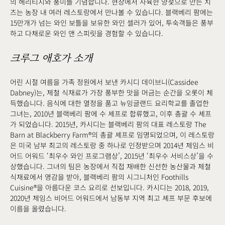
의 헤리티지와 풍미를 기념합니다. 현장에서 사육한 양젖으로 만든 치
즈는 농장 내 여러 레스토랑에서 만나볼 수 있습니다. 블랙베리 팜에는
15만개가 넘는 와인 보틀을 보유한 와인 셀러가 있어, 투숙객들은 풍부
하고 다채로운 와인 앤 스피릿을 경험할 수 있습니다.
크루그 애호가 소개
어린 시절 여름을 가족 정원에서 보낸 카시디 데이브니(Cassidee
Dabney)는, 제철 식재료가 가장 풍부한 맛을 머금는 순간을 오롯이 체
득했습니다. 음식에 대한 열정을 품고 뉴잉글랜드 요리학교를 졸업한
그녀는, 2010년 블랙베리 팜에 수 셰프로 합류했고, 이후 총괄 수 셰프
가 되었습니다. 2015년, 카시디는 블랙베리 팜의 대표 레스토랑 The
Barn at Blackberry Farm®의 총괄 셰프로 임명되었으며, 이 레스토랑
은 미국 남부 최고의 레스토랑 중 하나로 인정받으며 2014년 제임스 비
어드 어워드 ‘최우수 와인 프로그램상’, 2015년 ‘최우수 서비스상’을 수
상했습니다. 그녀의 팀은 농장에서 직접 재배한 신선한 농산물과 제철
식재료에서 영감을 받아, 블랙베리 팜의 시그니처인 Foothills
Cuisine®을 아름다운 코스 요리로 선보입니다. 카시디는 2018, 2019,
2020년 제임스 비어드 어워드에서 남동부 지역 최고 셰프 부문 후보에
이름을 올렸습니다.