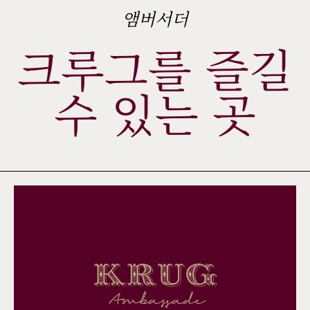
앰버서더
크루그를 즐길
수 있는 곳