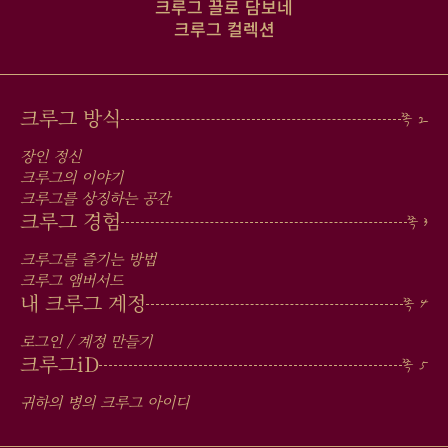
크루그 끌로 담보네
크루그 컬렉션
MAIN
크루그 방식
MEN
장인 정신
IN
크루그의 이야기
크루그를 상징하는 공간
FOOTER
크루그 경험
크루그를 즐기는 방법
크루그 앰버서드
내 크루그 계정
로그인 / 계정 만들기
크루그
iD
귀하의 병의 크루그 아이디