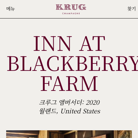
Skip
메뉴
찾기
to
main
INN AT
content
BLACKBERR
FARM
크루그 앰버서더: 2020
월랜드, United States