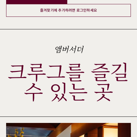
즐겨찾기에 추가하려면 로그인하세요
앰버서더
크루그를 즐길
수 있는 곳