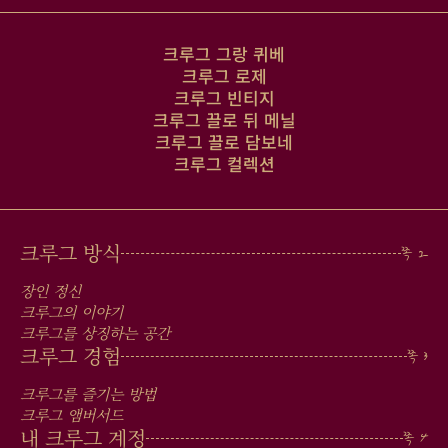
크루그 그랑 퀴베
크루그 로제
크루그 빈티지
크루그 끌로 뒤 메닐
크루그 끌로 담보네
크루그 컬렉션
MAIN
크루그 방식
MEN
장인 정신
IN
크루그의 이야기
크루그를 상징하는 공간
FOOTER
크루그 경험
크루그를 즐기는 방법
크루그 앰버서드
내 크루그 계정