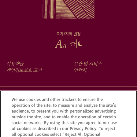
국가/지역 변경
FOOTER
이용약관
보관 및 서비스
MENU
개인정보보호 고지
연락처
크루그 앱을 다운로드하여 Krug iD를 통해 여러분의 샴페인에 숨겨진
We use cookies and other trackers to ensure the
operation of the site, to measure and analyze the site’s
이야기를 확인해 보세요.
audience, to present you with personalized advertising
outside the site, and to enable the operation of certain
social networks. By using this site you agree to our use
of cookies as described in our Privacy Policy. To reject
all optional cookies select “Reject All Optional