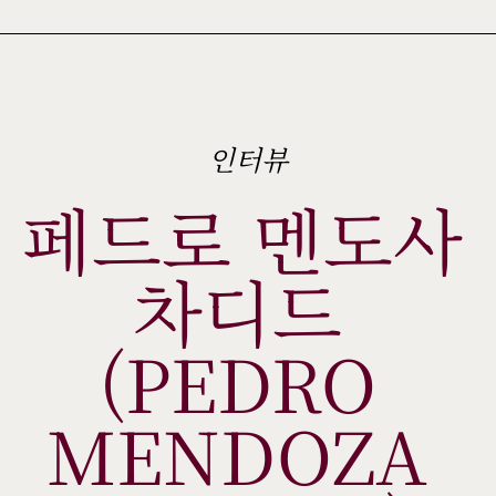
인터뷰
페드로 멘도사 
차디드 
(PEDRO 
MENDOZA 