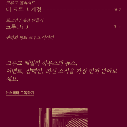
크루그 앰버서드
내 크루그 계정
로그인 / 계정 만들기
크루그
iD
귀하의 병의 크루그 아이디
크루그 패밀리 하우스의 뉴스,
이벤트, 샴페인, 최신 소식을 가장 먼저 받아보
세요.
뉴스레터 구독하기