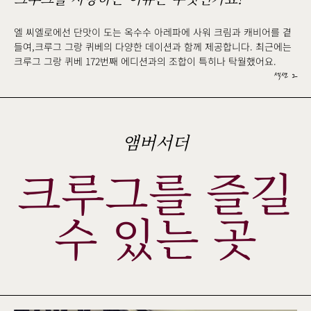
엘 씨엘로에선 단맛이 도는 옥수수 아레파에 사워 크림과 캐비어를 곁
들여,크루그 그랑 퀴베의 다양한 데이션과 함께 제공합니다. 최근에는
크루그 그랑 퀴베 172번째 에디션과의 조합이 특히나 탁월했어요.
섹션 2
앰버서더
크루그를 즐길
수 있는 곳