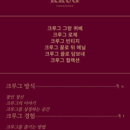
크루그 그랑 퀴베
크루그 로제
크루그 빈티지
크루그 끌로 뒤 메닐
크루그 끌로 담보네
크루그 컬렉션
MAIN
크루그 방식
MEN
장인 정신
IN
크루그의 이야기
크루그를 상징하는 공간
FOOTER
크루그 경험
크루그를 즐기는 방법