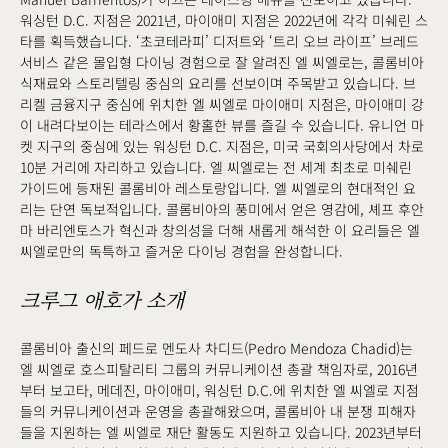
워싱턴 D.C. 지점은 2021년, 마이애미 지점은 2022년에 각각 미쉐린 스
타를 획득했습니다. ‘초코테라피’ 디저트와 ‘트리 오브 라이프’ 브레드
서비스 같은 몰입형 다이닝 경험으로 잘 알려진 엘 씨엘로는, 콜롬비아
식재료와 스토리텔링 중심의 요리를 선보이며 주목받고 있습니다. 브
리켈 금융지구 중심에 위치한 엘 씨엘로 마이애미 지점은, 마이애미 강
이 내려다보이는 테라스에서 황홀한 뷰를 즐길 수 있습니다. 유니언 마
켓 지구의 중심에 있는 워싱턴 D.C. 지점은, 미국 국회의사당에서 차로
10분 거리에 자리하고 있습니다. 엘 씨엘로는 전 세계 최초로 미쉐린
가이드에 등재된 콜롬비아 레스토랑입니다. 엘 씨엘로의 현대적인 요
리는 단연 독보적입니다. 콜롬비아의 풍미에서 얻은 영감에, 셰프 후안
마 바리엔토스가 혁신과 창의성을 더해 새롭게 해석한 이 요리들은 엘
씨엘로만의 독특하고 즐거운 다이닝 경험을 완성합니다.
크루그 애호가 소개
콜롬비아 출신의 페드로 멘도사 차디드(Pedro Mendoza Chadid)는
엘 씨엘로 호스피탈리티 그룹의 커뮤니케이션 총괄 책임자로, 2016년
부터 보고타, 메데진, 마이애미, 워싱턴 D.C.에 위치한 엘 씨엘로 지점
들의 커뮤니케이션과 운영을 총괄해왔으며, 콜롬비아 내 분쟁 피해자
들을 지원하는 엘 씨엘로 재단 활동도 지원하고 있습니다. 2023년부터