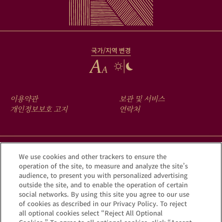
국가/지역 변경
FOOTER
이용약관
보관 및 서비스
MENU
개인정보보호 고지
연락처
크루그 앱을 다운로드하여 Krug iD를 통해 여러분의 샴페인에 숨겨진
We use cookies and other trackers to ensure the
operation of the site, to measure and analyze the site’s
이야기를 확인해 보세요.
audience, to present you with personalized advertising
outside the site, and to enable the operation of certain
social networks. By using this site you agree to our use
of cookies as described in our Privacy Policy. To reject
all optional cookies select “Reject All Optional