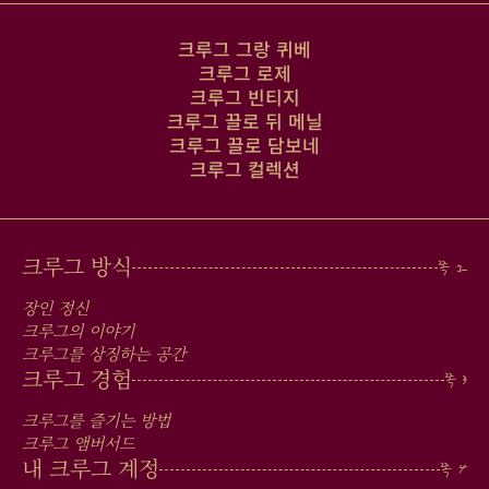
크루그 그랑 퀴베
크루그 로제
크루그 빈티지
크루그 끌로 뒤 메닐
크루그 끌로 담보네
크루그 컬렉션
MAIN
크루그 방식
MEN
장인 정신
IN
크루그의 이야기
크루그를 상징하는 공간
FOOTER
크루그 경험
크루그를 즐기는 방법
크루그 앰버서드
내 크루그 계정