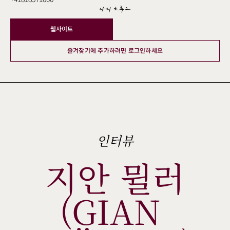
나의 크루그
웹사이트
즐겨찾기에 추가하려면 로그인하세요
인터뷰
지안 뮐러
(GIAN 