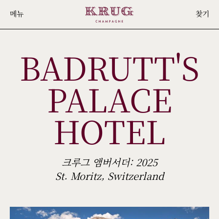
Skip
메뉴
찾기
to
main
BADRUTT'S
content
PALACE
HOTEL
크루그 앰버서더: 2025
St. Moritz, Switzerland