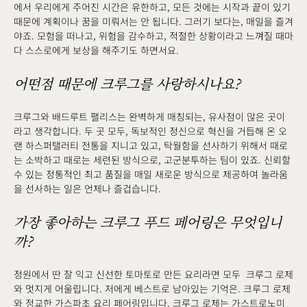
에서 우리에게 주어진 시간은 유한하고, 모든 것에는 시작과 끝이 있기
때문에 계획이나 꿈을 미뤄서는 안 됩니다. 그러기 보다는, 매일을 즐겨
야죠. 모험을 떠나고, 위험을 감수하고, 적절한 상황이라고 느껴질 때마
다 스스로에게 보상을 해주기도 하면서요.
어떤점 때문에 크루그를 사랑하시나요?
크루그와 배드루트 팰리스는 완벽하게 매칭되는, 유사점이 많은 곳이
라고 생각합니다. 두 곳 모두, 독보적인 정신으로 혁신을 거듭해 온 오
랜 하스퍼탤러티 전통을 지니고 있고, 탁월함을 선사하기 위해서 때로
는 소박하고 때로는 세련된 방식으로, 고군분투하는 팀이 있죠. 신뢰할
수 있는 정통적인 최고 품질을 매일 새로운 방식으로 제공하여 놀라움
을 선사하는 일은 언제나 즐겁습니다.
가장 좋아하는 크루그 푸드 페어링은 무엇입니
까?
정원에서 딴 잘 익고 신선한 토마토로 만든 요리라면 모두 크루그 로제
와 멋지게 어울립니다. 저에게 베스트로 남아있는 기억은. 크루그 로제
와 정교한 가스파초 요리 페어링입니다. 크루그 로제는 가스트로노미