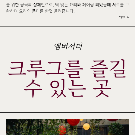
를 위한 궁극의 샴페인으로, 딱 맞는 요리와 페어링 되었을때 서로를 보
완하며 요리의 풍미를 한껏 올려줍니다.
섹션 2
앰버서더
크루그를 즐길
수 있는 곳