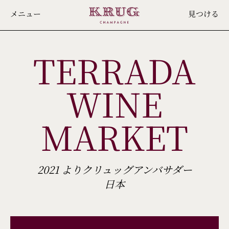
Skip
メニュー
見つける
to
main
TERRADA
content
WINE
MARKET
2021 よりクリュッグアンバサダー
日本