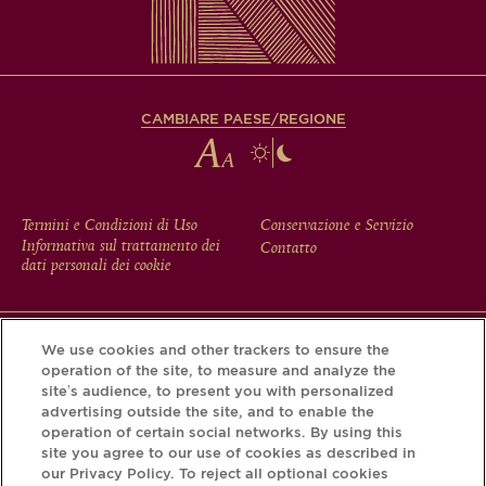
CAMBIARE PAESE/REGIONE
FOOTER
Termini e Condizioni di Uso
Conservazione e Servizio
Informativa sul trattamento dei
Contatto
MENU
dati personali dei cookie
We use cookies and other trackers to ensure the
Scarichi l'app Krug e scopra la storia che si nasconde dietro
operation of the site, to measure and analyze the
la sua bottiglia tramite il Krug iD.
site’s audience, to present you with personalized
advertising outside the site, and to enable the
operation of certain social networks. By using this
site you agree to our use of cookies as described in
our Privacy Policy. To reject all optional cookies