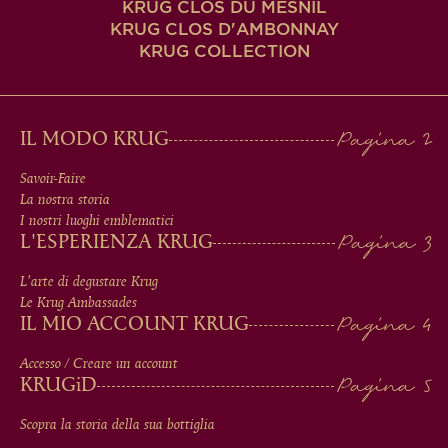
KRUG CLOS DU MESNIL
KRUG CLOS D'AMBONNAY
KRUG COLLECTION
MAIN
IL MODO KRUG
MEN
Savoir-Faire
La nostra storia
IN
I nostri luoghi emblematici
L'ESPERIENZA KRUG
FOOTER
L'arte di degustare Krug
Le Krug Ambassades
IL MIO ACCOUNT KRUG
Accesso / Creare un account
KRUG
iD
Scopra la storia della sua bottiglia