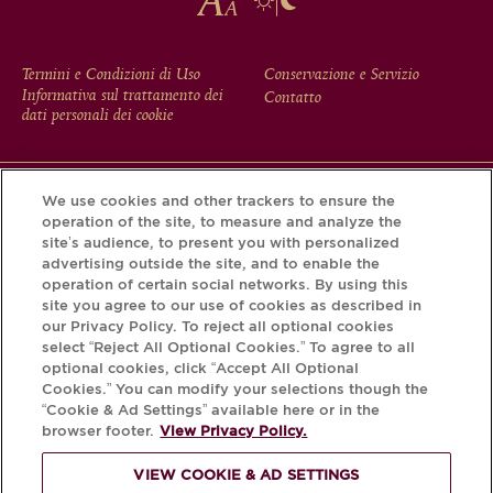
FOOTER
Termini e Condizioni di Uso
Conservazione e Servizio
Informativa sul trattamento dei
Contatto
MENU
dati personali dei cookie
We use cookies and other trackers to ensure the
Scarichi l'app Krug e scopra la storia che si nasconde dietro
operation of the site, to measure and analyze the
la sua bottiglia tramite il Krug iD.
site’s audience, to present you with personalized
advertising outside the site, and to enable the
operation of certain social networks. By using this
site you agree to our use of cookies as described in
our Privacy Policy. To reject all optional cookies
select “Reject All Optional Cookies.” To agree to all
optional cookies, click “Accept All Optional
Cookies.” You can modify your selections though the
“Cookie & Ad Settings” available here or in the
browser footer.
View Privacy Policy.
PER FAVORE, BEVA
VIEW COOKIE & AD SETTINGS