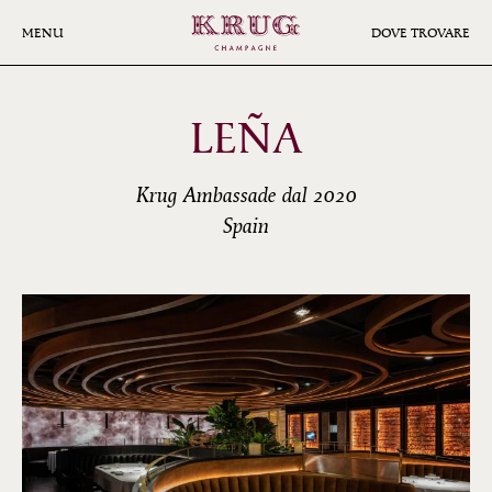
Skip
to
MENU
DOVE TROVARE
main
content
LEÑA
Krug Ambassade dal 2020
Spain