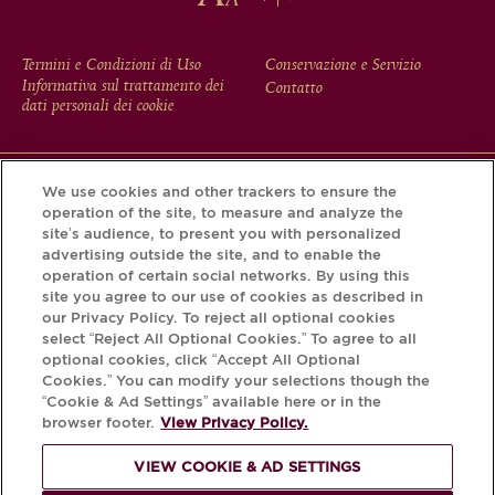
FOOTER
Termini e Condizioni di Uso
Conservazione e Servizio
Informativa sul trattamento dei
Contatto
MENU
dati personali dei cookie
We use cookies and other trackers to ensure the
Scarichi l'app Krug e scopra la storia che si nasconde dietro
operation of the site, to measure and analyze the
la sua bottiglia tramite il Krug iD.
site’s audience, to present you with personalized
advertising outside the site, and to enable the
operation of certain social networks. By using this
site you agree to our use of cookies as described in
our Privacy Policy. To reject all optional cookies
select “Reject All Optional Cookies.” To agree to all
optional cookies, click “Accept All Optional
Cookies.” You can modify your selections though the
“Cookie & Ad Settings” available here or in the
browser footer.
View Privacy Policy.
PER FAVORE, BEVA
VIEW COOKIE & AD SETTINGS
RESPONSABILMENTE.