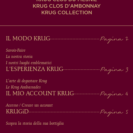
KRUG CLOS D'AMBONNAY
KRUG COLLECTION
MAIN
IL MODO KRUG
MEN
Savoir-Faire
La nostra storia
IN
I nostri luoghi emblematici
L'ESPERIENZA KRUG
FOOTER
L'arte di degustare Krug
Le Krug Ambassades
IL MIO ACCOUNT KRUG
Accesso / Creare un account
KRUG
iD
Scopra la storia della sua bottiglia