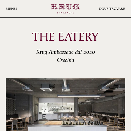
Skip
to
MENU
DOVE TROVARE
main
content
THE EATERY
Krug Ambassade dal 2020
Czechia