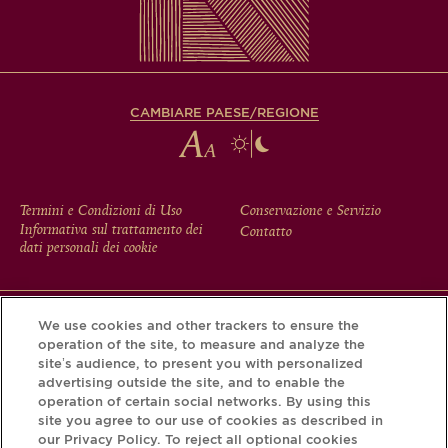
CAMBIARE PAESE/REGIONE
FOOTER
Termini e Condizioni di Uso
Conservazione e Servizio
Informativa sul trattamento dei
Contatto
MENU
dati personali dei cookie
We use cookies and other trackers to ensure the
Scarichi l'app Krug e scopra la storia che si nasconde dietro
operation of the site, to measure and analyze the
la sua bottiglia tramite il Krug iD.
site’s audience, to present you with personalized
advertising outside the site, and to enable the
operation of certain social networks. By using this
site you agree to our use of cookies as described in
our Privacy Policy. To reject all optional cookies