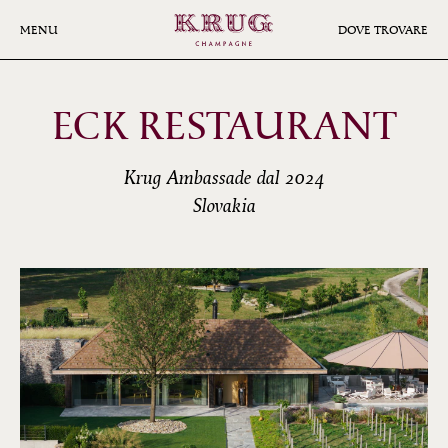
Skip
to
MENU
DOVE TROVARE
main
content
ECK RESTAURANT
Krug Ambassade dal 2024
Slovakia