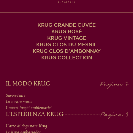
KRUG GRANDE CUVÉE
KRUG ROSÉ
KRUG VINTAGE
KRUG CLOS DU MESNIL
KRUG CLOS D'AMBONNAY
KRUG COLLECTION
MAIN
IL MODO KRUG
MEN
Savoir-Faire
La nostra storia
IN
I nostri luoghi emblematici
L'ESPERIENZA KRUG
FOOTER
L'arte di degustare Krug
Le Krug Ambassades