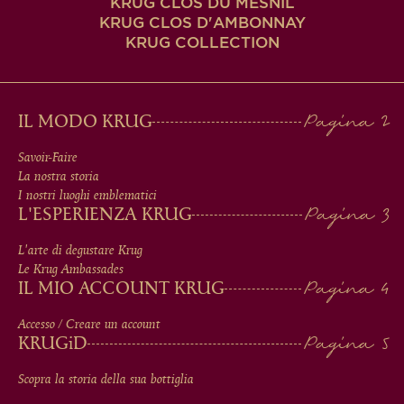
KRUG CLOS DU MESNIL
KRUG CLOS D'AMBONNAY
KRUG COLLECTION
MAIN
IL MODO KRUG
MEN
Savoir-Faire
La nostra storia
IN
I nostri luoghi emblematici
L'ESPERIENZA KRUG
FOOTER
L'arte di degustare Krug
Le Krug Ambassades
IL MIO ACCOUNT KRUG
Accesso / Creare un account
KRUG
iD
Scopra la storia della sua bottiglia