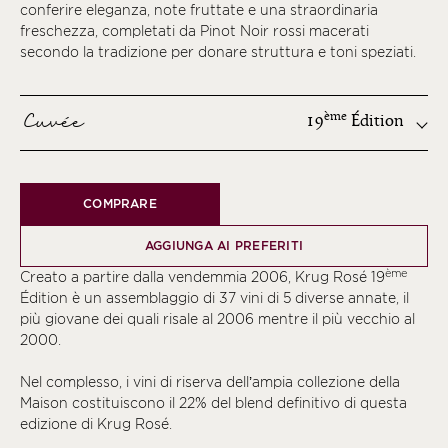
conferire eleganza, note fruttate e una straordinaria
freschezza, completati da Pinot Noir rossi macerati
secondo la tradizione per donare struttura e toni speziati.
Cuvée
ème
19
Édition
ème
COMPRARE
ème
ème
AGGIUNGA AI PREFERITI
ème
ème
Creato a partire dalla vendemmia 2006, Krug Rosé 19
ème
Édition è un assemblaggio di 37 vini di 5 diverse annate, il
più giovane dei quali risale al 2006 mentre il più vecchio al
ème
2000.
ème
Nel complesso, i vini di riserva dell’ampia collezione della
ème
Maison costituiscono il 22% del blend definitivo di questa
ème
edizione di Krug Rosé.
ème