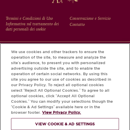
FOOTER
Termini e Condizioni di Uso
Conservazione e Servizio
Informativa sul trattamento dei
Contatto
MENU
dati personali dei cookie
We use cookies and other trackers to ensure the
Scarichi l'app Krug e scopra la storia che si nasconde dietro
operation of the site, to measure and analyze the
la sua bottiglia tramite il Krug iD.
site’s audience, to present you with personalized
advertising outside the site, and to enable the
operation of certain social networks. By using this
site you agree to our use of cookies as described in
our Privacy Policy. To reject all optional cookies
select “Reject All Optional Cookies.” To agree to all
optional cookies, click “Accept All Optional
Cookies.” You can modify your selections though the
“Cookie & Ad Settings” available here or in the
browser footer.
View Privacy Policy.
PER FAVORE, BEVA
VIEW COOKIE & AD SETTINGS
RESPONSABILMENTE.