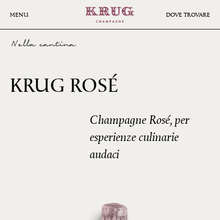
Skip
to
MENU
DOVE TROVARE
main
content
Nella cantina
19ÈME
KRUG ROSÉ
ÉDITION
Champagne Rosé, per
esperienze culinarie
audaci