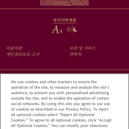
국가/지역 변경
FOOTER
이용약관
보관 및 서비스
MENU
개인정보보호 고지
연락처
크루그 앱을 다운로드하여 Krug iD를 통해 여러분의 샴페인에 숨겨진
We use cookies and other trackers to ensure the
operation of the site, to measure and analyze the site’s
이야기를 확인해 보세요.
audience, to present you with personalized advertising
outside the site, and to enable the operation of certain
social networks. By using this site you agree to our use
of cookies as described in our Privacy Policy. To reject
all optional cookies select “Reject All Optional
Cookies.” To agree to all optional cookies, click “Accept
All Optional Cookies.” You can modify your selections