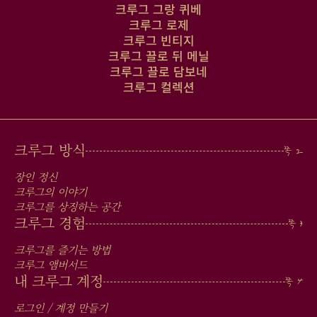
크루그 그랑 퀴베
크루그 로제
크루그 빈티지
크루그 끌로 뒤 메닐
크루그 끌로 담보네
크루그 컬렉션
MAIN
크루그 방식
MEN
장인 정신
IN
크루그의 이야기
크루그를 상징하는 공간
FOOTER
크루그 경험
크루그를 즐기는 방법
크루그 앰버서드
내 크루그 계정
로그인 / 계정 만들기