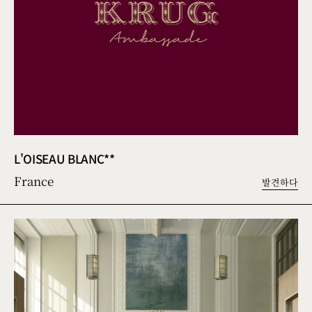
L'OISEAU BLANC**
France
발견하다