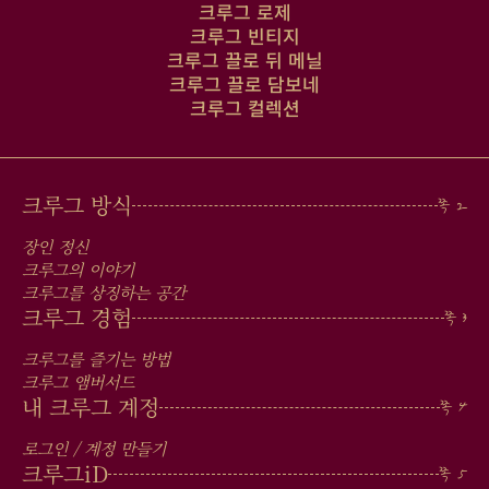
크루그 로제
크루그 빈티지
크루그 끌로 뒤 메닐
크루그 끌로 담보네
크루그 컬렉션
MAIN
크루그 방식
MEN
장인 정신
IN
크루그의 이야기
크루그를 상징하는 공간
FOOTER
크루그 경험
크루그를 즐기는 방법
크루그 앰버서드
내 크루그 계정
로그인 / 계정 만들기
크루그
iD