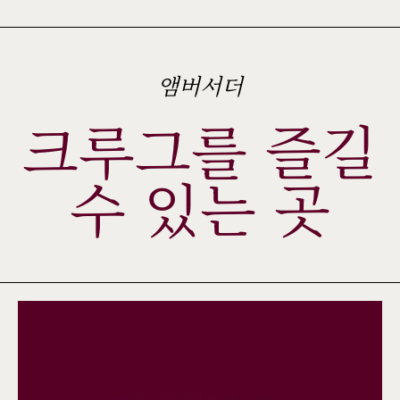
앰버서더
크루그를 즐길
수 있는 곳