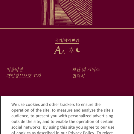
국가/지역 변경
FOOTER
이용약관
보관 및 서비스
MENU
개인정보보호 고지
연락처
크루그 앱을 다운로드하여 Krug iD를 통해 여러분의 샴페인에 숨겨진
We use cookies and other trackers to ensure the
operation of the site, to measure and analyze the site’s
이야기를 확인해 보세요.
audience, to present you with personalized advertising
outside the site, and to enable the operation of certain
social networks. By using this site you agree to our use
of cookies as described in our Privacy Policy. To reject