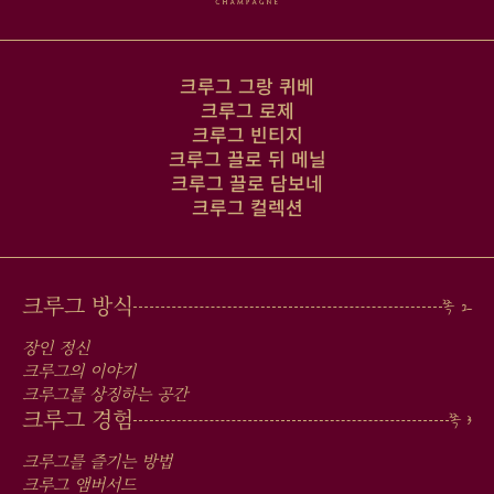
크루그 그랑 퀴베
크루그 로제
크루그 빈티지
크루그 끌로 뒤 메닐
크루그 끌로 담보네
크루그 컬렉션
MAIN
크루그 방식
MEN
장인 정신
IN
크루그의 이야기
크루그를 상징하는 공간
FOOTER
크루그 경험
크루그를 즐기는 방법
크루그 앰버서드